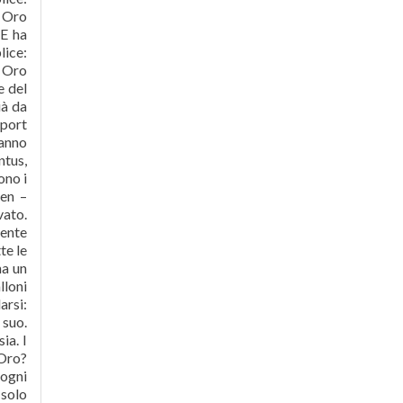
e Oro
 E ha
lice:
e Oro
e del
ià da
sport
hanno
ntus,
ono i
len –
vato.
ente
te le
na un
lloni
arsi:
 suo.
ia. I
Oro?
 ogni
 solo