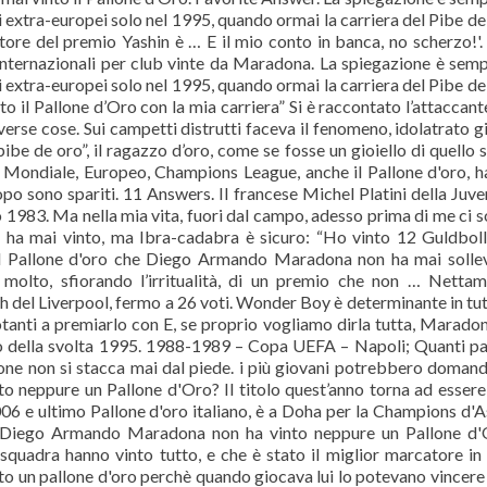
i extra-europei solo nel 1995, quando ormai la carriera del Pibe d
itore del premio Yashin è … E il mio conto in banca, no scherzo!'.
internazionali per club vinte da Maradona. La spiegazione è semp
i extra-europei solo nel 1995, quando ormai la carriera del Pibe d
o il Pallone d’Oro con la mia carriera” Si è raccontato l’attaccant
verse cose. Sui campetti distrutti faceva il fenomeno, idolatrato g
ibe de oro”, il ragazzo d’oro, come se fosse un gioiello di quello 
o Mondiale, Europeo, Champions League, anche il Pallone d'oro, 
po sono spariti. 11 Answers. Il francese Michel Platini della Juve
o 1983. Ma nella mia vita, fuori dal campo, adesso prima di me ci s
non ha mai vinto, ma Ibra-cadabra è sicuro: “Ho vinto 12 Guldbol
l Pallone d'oro che Diego Armando Maradona non ha mai solle
olto, sfiorando l’irritualità, di un premio che non … Nettam
h del Liverpool, fermo a 26 voti. Wonder Boy è determinante in tut
otanti a premiarlo con E, se proprio vogliamo dirla tutta, Marado
nno della svolta 1995. 1988-1989 – Copa UEFA – Napoli; Quanti pa
ne non si stacca mai dal piede. i più giovani potrebbero domand
neppure un Pallone d'Oro? Il titolo quest’anno torna ad essere
 e ultimo Pallone d'oro italiano, è a Doha per la Champions d'As
é Diego Armando Maradona non ha vinto neppure un Pallone d'
squadra hanno vinto tutto, e che è stato il miglior marcatore in
o un pallone d'oro perchè quando giocava lui lo potevano vincere