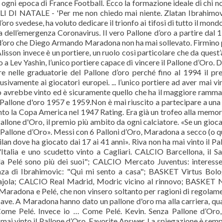
ogni epoca di France Football. Ecco la formazione ideale di chi n
ALI DI NATALE - 'Per me non chiedo mai niente. Zlatan Ibrahimov
d’oro svedese, ha voluto dedicare il trionfo ai tifosi di tutto il mond
a dell’emergenza Coronavirus. Il vero Pallone d’oro a partire dal 
e d’oro che Diego Armando Maradona non ha mai sollevato. Firmino
isson invece è un portiere, un ruolo così particolare che da quest
 a Lev Yashin, l’unico portiere capace di vincere il Pallone d’Oro. 
nelle graduatorie del Pallone d’oro perché fino al 1994 il pr
usivamente ai giocatori europei. ... l’unico portiere ad aver mai vin
avrebbe vinto ed è sicuramente quello che ha il maggiore ramma
lone d'oro 1957 e 1959.Non è mai riuscito a partecipare a una
into la Copa America nel 1947 Rating. Era già un trofeo alla memor
Pallone d'Oro, il premio più ambito da ogni calciatore. «Se un gioc
 Pallone d’Oro». Messi con 6 Palloni d’Oro, Maradona a secco (o q
 Milan dove ha giocato dai 17 ai 41 anni». Riva non ha mai vinto il Pa
'Italia e uno scudetto vinto a Cagliari. CALCIO Barcellona, il S
 da Pelé sono più dei suoi"; CALCIO Mercato Juventus: interess
nza di Ibrahimovic: "Qui mi sento a casa"; BASKET Virtus Bol
Pajola; CALCIO Real Madrid, Modric vicino al rinnovo; BASKET
radona e Pelé, che non vinsero soltanto per ragioni di regolam
r Save. A Maradona hanno dato un pallone d'oro ma alla carriera, q
 Come Pelé. Invece io … Come Pelé. Kevin. Senza Pallone d’Oro
r mai vinto il Pallone d’Oro. Favorite Answer. La spiegazione è semp