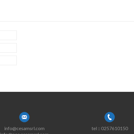
info@cesamsrl.com
tel :: 0257610150