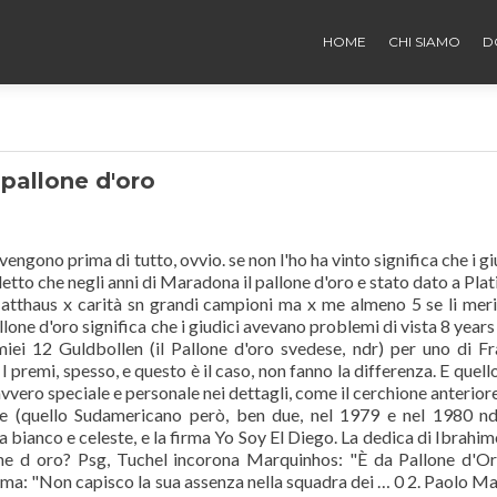
HOME
CHI SIAMO
D
pallone d'oro
engono prima di tutto, ovvio. se non l'ho ha vinto significa che i gi
letto che negli anni di Maradona il pallone d'oro e stato dato a Plati
atthaus x carità sn grandi campioni ma x me almeno 5 se li mer
one d'oro significa che i giudici avevano problemi di vista 8 years
 12 Guldbollen (il Pallone d'oro svedese, ndr) per uno di Fr
 premi, spesso, e questo è il caso, non fanno la differenza. E quell
avvero speciale e personale nei dettagli, come il cerchione anterior
re (quello Sudamericano però, ben due, nel 1979 e nel 1980 ndr
a bianco e celeste, e la firma Yo Soy El Diego. La dedica di Ibrahim
e d oro? Psg, Tuchel incorona Marquinhos: "È da Pallone d'Or
oma: "Non capisco la sua assenza nella squadra dei … 0 2. Paolo Ma