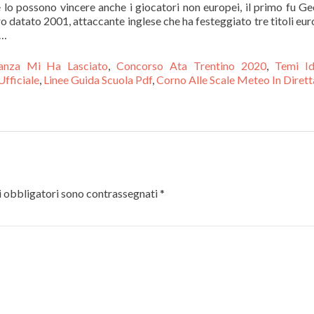
e lo possono vincere anche i giocatori non europei, il primo fu G
 datato 2001, attaccante inglese che ha festeggiato tre titoli eur
 …
tanza Mi Ha Lasciato
,
Concorso Ata Trentino 2020
,
Temi Id
Ufficiale
,
Linee Guida Scuola Pdf
,
Corno Alle Scale Meteo In Dirett
 obbligatori sono contrassegnati
*