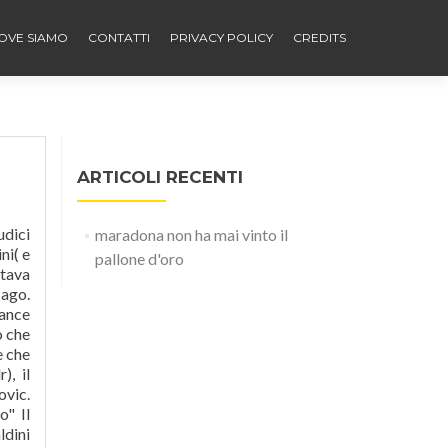
OVE SIAMO
CONTATTI
PRIVACY POLICY
CREDITS
ARTICOLI RECENTI
udici
maradona non ha mai vinto il
ni( e
pallone d'oro
itava
 ago.
ance
o che
e che
), il
ovic.
o" Il
ldini