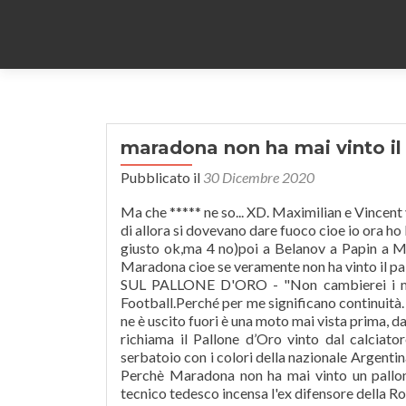
maradona non ha mai vinto il 
Pubblicato il
30 Dicembre 2020
Ma che ***** ne so... XD. Maximilian e Vincent v
di allora si dovevano dare fuoco cioe io ora ho 
giusto ok,ma 4 no)poi a Belanov a Papin a M
Maradona cioe se veramente non ha vinto il pall
SUL PALLONE D'ORO - "Non cambierei i miei
Football.Perché per me significano continuità. I
ne è uscito fuori è una moto mai vista prima, d
richiama il Pallone d’Oro vinto dal calciato
serbatoio con i colori della nazionale Argentin
Perchè Maradona non ha mai vinto un pallon
tecnico tedesco incensa l'ex difensore della R