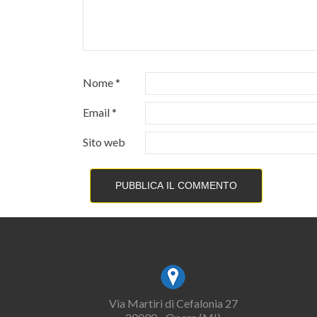
Nome
*
Email
*
Sito web
Via Martiri di Cefalonia 27