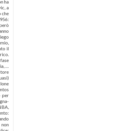
on ha
ic, a
o che
1956:
 però
’anno
Diego
emio,
to il
rico.
 fase
ia, …
atore
uasi)
llone
antos
e per
ogna-
 NBA,
ento:
uando
, non
lice: