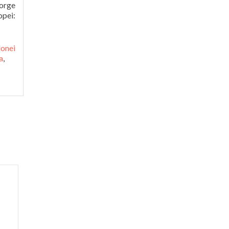
eorge
opei:
onei
a
,