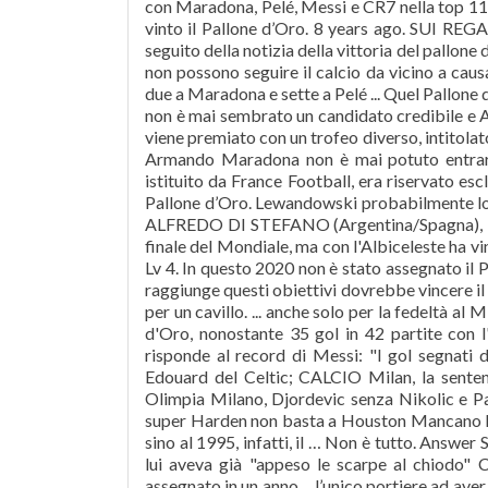
con Maradona, Pelé, Messi e CR7 nella top 11 
vinto il Pallone d’Oro. 8 years ago. SUI REG
seguito della notizia della vittoria del pallone 
non possono seguire il calcio da vicino a caus
due a Maradona e sette a Pelé ... Quel Pallon
non è mai sembrato un candidato credibile e Al
viene premiato con un trofeo diverso, intitolato
Armando Maradona non è mai potuto entrare 
istituito da France Football, era riservato escl
Pallone d’Oro. Lewandowski probabilmente lo 
ALFREDO DI STEFANO (Argentina/Spagna), Pal
finale del Mondiale, ma con l'Albiceleste ha v
Lv 4. In questo 2020 non è stato assegnato il 
raggiunge questi obiettivi dovrebbe vincere il
per un cavillo. ... anche solo per la fedeltà al
d'Oro, nonostante 35 gol in 42 partite con l
risponde al record di Messi: "I gol segnati
Edouard del Celtic; CALCIO Milan, la sente
Olimpia Milano, Djordevic senza Nikolic e 
super Harden non basta a Houston Mancano Ma
sino al 1995, infatti, il … Non è tutto. Answe
lui aveva già "appeso le scarpe al chiodo"
assegnato in un anno ... l’unico portiere ad ave