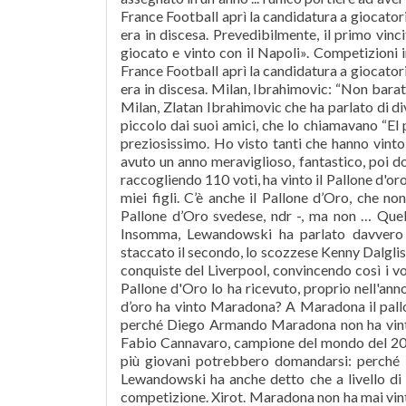
France Football aprì la candidatura a giocator
era in discesa. Prevedibilmente, il primo vinc
giocato e vinto con il Napoli». Competizioni 
France Football aprì la candidatura a giocator
era in discesa. Milan, Ibrahimovic: “Non baratt
Milan, Zlatan Ibrahimovic che ha parlato di di
piccolo dai suoi amici, che lo chiamavano “El p
preziosissimo. Ho visto tanti che hanno vint
avuto un anno meraviglioso, fantastico, poi do
raccogliendo 110 voti, ha vinto il Pallone d'or
miei figli. C’è anche il Pallone d’Oro, che 
Pallone d’Oro svedese, ndr -, ma non … Que
Insomma, Lewandowski ha parlato davvero m
staccato il secondo, lo scozzese Kenny Dalglis
conquiste del Liverpool, convincendo così i v
Pallone d'Oro lo ha ricevuto, proprio nell'a
d’oro ha vinto Maradona? A Maradona il pallo
perché Diego Armando Maradona non ha vinto 
Fabio Cannavaro, campione del mondo del 2006
più giovani potrebbero domandarsi: perch
Lewandowski ha anche detto che a livello di 
competizione. Xirot. Maradona non ha mai vint