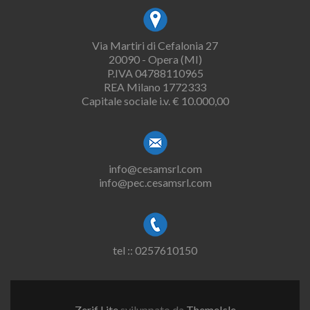
Via Martiri di Cefalonia 27
20090 - Opera (MI)
P.IVA 04788110965
REA Milano 1772333
Capitale sociale i.v. € 10.000,00
info@cesamsrl.com
info@pec.cesamsrl.com
tel :: 0257610150
Zerif Lite
sviluppato da
ThemeIsle