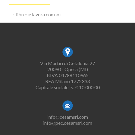
librerie lavora con noi
Via Martiri di Cefalonia 27
20090 - Opera (MI)
P.IVA 04788110965
REA Milano 1772333
Capitale sociale i.v. € 10.000,00
info@cesamsrl.com
info@pec.cesamsrl.com