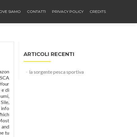
OVE SIAMO
CONTATTI
PRIVACY POLICY
CREDITS
ARTICOLI RECENTI
oin Facebook to connect with Matteo Bozzola and others you may know. Tal Garner. (compleanni battesimi ecc ) chiuso il giovedì Angelplatz . venite a pescare da noi! Der Campingplatz La Sorgente, geöffnet von April bis Oktober, liegt an der nördlichen Küste der Insel, 5 km von Portoferraio entfernt, inmitten des Nationalen Naturparks des Toskanischen Archipels. Pages: (2) 1 [2]
la sorgente pesca sportiva