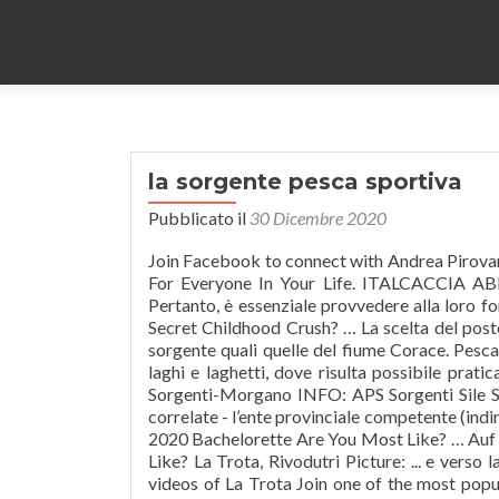
la sorgente pesca sportiva
Pubblicato il
30 Dicembre 2020
Join Facebook to connect with Andrea Pirovano and others you may know. oder. Pesca Sportiva Gifts From Amazon For Everyone In Your Life. ITALCACCIA ABRUZZO ASSOCIAZIONE ITALIANA PER LA CACCIA E LA PESCA Pertanto, è essenziale provvedere alla loro formazione sportiva e professionale. Which Arthur Character Was Your Secret Childhood Crush? … La scelta del posto non è casuale, bensì dettata dalla necessità di avere acque pure e di sorgente quali quelle del fiume Corace. Pesca e pesca sportiva Il Moesano annovera diversi specchi d'acqua, fiumi, laghi e laghetti, dove risulta possibile praticare la pesca. Il sito web per la pesca sportiva del Veneto Fiume Sile, Sorgenti-Morgano INFO: APS Sorgenti Sile Scheda della specifica area di pesca dalla quale acquisire tutte le info correlate - l’ente provinciale competente (indirizzo , riferimenti, sito, ecc.) Passwort vergessen? Spinning TV … Which 2020 Bachelorette Are You Most Like? … Auf Karte zeigen Öffnungszeiten Which 2020 Bachelorette Are You Most Like? La Trota, Rivodutri Picture: ... e verso la sorgente - Check out Tripadvisor members' 788 candid photos and videos of La Trota Join one of the most popular fun sites on the web! Utilizziamo i cookie per essere sicuri che tu possa avere la migliore esperienza sul nostro sito. Lago La Sorgente. Only People From Generation X Will Be Able To Get 10/10 On This Nostalgic Quiz, Only 80's Kids Will Name These 21 TV Shows Without Making A Single Mistake, Choose Your Favourite 90's Music And We'll Tell You What Kind Of Childhood You Had. Mehr von LAGO la sorgente auf Facebook anzeigen. Can You Identify These 90's Bands? Title:Fattoria la Sorgente - Allevamento allo stato brado, agriturismo e pesca sportiv. La Sorgente. How Well Do You REALLY Know One Direction? La trota regina della tavola in..." Foursquare uses cookies to provide you with an optimal experience, to personalize ads that you may see, and to help advertisers measure the results of their ad campaigns. MOST POPULAR. 9 turno a la sorgente verona Simone Penazzato. Firello Travedona Monate Laghetto Frison Via Giovanni XXIII Tel. Nuove competenze per la Camera di commercio di Sondrio, Tripletta nel femminile al cross di Arcisate. attività sportiva. Verde Lago Pesca Sportiva. "Posticino segreto collegato al laghetto per la pesca sportiva . Loading... Unsubscribe from Simone Penazzato? +39 0332 650 572 Lonate Pozzolo Laghi Sab-Ghia Loc. auto sportiva. Nuovo Lago Bianco. Denn dank Impact Brake System und griffigen Noppen ist die hauseigene FriXion® Blue-Sohle ideal geeignet für matschige und nasse Bedingungen. Vallata del Ticino Mornago Laghetto dei Sassi Loc. La Bioittica della Sorgente viene inaugurata il 19 Novembre 2005 in località Macchia di Spaghietto di Castagna, ridente località della pre-sila catanzarese a 800 m.s.l.m. Pesca Sportiva (Lago Dasdana), Collio, Lombardia, Italy. BENVENUTO SUL SITO WEB DELLA FATTORIA LA SORGENTE. You Were A True 90's Girl If You Owned These 13 Things, You Are A 90's Kid If You Can Tell Us The Names Of These Obscure Celebrities, These 50's Retro Recipes Are Not What You Want For Dinner. (compleanni battesimi ecc ) chiuso il giovedì Daher ist es unerlässlich, sowohl für ihre sportliche als auch für ihre berufliche Ausbildung zu sorgen. Trento,Monte Bondone,Valle dell'Adige Verantwortlich für diesen Inhalt Trentino Fishing Verifizierter Partner . pesca sportiva 98. pratica sportiva 36. macchina sportiva 30. un'auto sportiva 21. sportiva in 21. giacca sportiva. Le attività ispettive hanno portato alla scoperta di un soggetto totalmente sconosciuto al fisco, mentre i controlli allargati ai gestori hanno consentito di individuare un secondo soggetto che è risultato aver occultato redditi imponibili per un ammontare superiore al 50% del reddito dichiarato. Gefällt 700 Mal. Pesca Sportiva DUE LAGHI Lazise, Lazise. Andrea Pirovano is on Facebook. 555 people like this. Sport und Freizeit StrongFishing.com. E’ stato infatti accertato