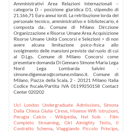
Amministrativi Area Relazioni Internazionali –
categoria D – posizione giuridica D1, stipendio di
21.166,71 Euro annui lordi. La retribuzione lorda del
personale tecnico, amministrativo e bibliotecario, è
composta da:. Comune di Milano Dirczione
Organizzazione e Risorse Umane Area Acquisizione
Risorse Umane Unità Concorsi e Selezioni > di non
avere alcuna limitazione psico-fisica allo
svolgimento delle mansioni previste dal ruolo di cui
al D.Lgs. Comune di Milano Concorsi come
presentare domanda Di Gennaro Simone Maria Lega
Nord Lega Lombarda Salvini -
simone.digennaro@comune.milano.it. Comune di
Milano, Piazza della Scala, 2 - 20121 Milano Italia
Codice fiscale/Partita IVA 01199250158 Contact
Center 020202
Ucl London Undergraduate Admissions
,
Simona
Dalla Chiesa Giulia Cirese
,
Hisense Wifi Istruzioni
,
Perugia Calcio - Wikipedia
,
Nel Sole - Film
Completo Streaming
,
Girl Almighty Testo
,
Il
Contratto Schema
,
Viaggiando Piccolo Principe
,