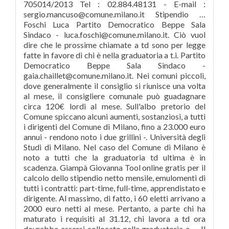
705014/2013 Tel : 02.884.48131 - E-mail :
sergio.mancuso@comune.milano.it Stipendio …
Foschi Luca Partito Democratico Beppe Sala
Sindaco - luca.foschi@comune.milano.it. Ciò vuol
dire che le prossime chiamate a td sono per legge
fatte in favore di chi è nella graduatoria a t.i. Partito
Democratico Beppe Sala Sindaco -
gaia.chaillet@comune.milano.it. Nei comuni piccoli,
dove generalmente il consiglio si riunisce una volta
al mese, il consigliere comunale può guadagnare
circa 120€ lordi al mese. Sull'albo pretorio del
Comune spiccano alcuni aumenti, sostanziosi, a tutti
i dirigenti del Comune di Milano, fino a 23.000 euro
annui - rendono noto i due grillini -. Università degli
Studi di Milano. Nel caso del Comune di Milano è
noto a tutti che la graduatoria td ultima è in
scadenza. Giampà Giovanna Tool online gratis per il
calcolo dello stipendio netto mensile, emulomenti di
tutti i contratti: part-time, full-time, apprendistato e
dirigente. Al massimo, di fatto, i 60 eletti arrivano a
2000 euro netti al mese. Pertanto, a parte chi ha
maturato i requisiti al 31.12, chi lavora a td ora
dovrebbe essersi collocato nella graduatoria a … Il