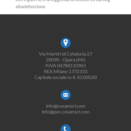
altadefinizione
Via Martiri di Cefalonia 27
20090 - Opera (MI)
P.IVA 04788110965
REA Milano 1772333
Capitale sociale i.v. € 10.000,00
info@cesamsrl.com
info@pec.cesamsrl.com