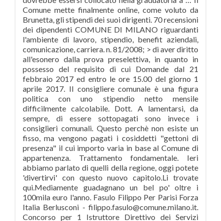
Comune mette finalmente online, come voluto da
Brunetta, gli stipendi dei suoi dirigenti. 70 recensioni
dei dipendenti COMUNE DI MILANO riguardanti
l'ambiente di lavoro, stipendio, benefit aziendali,
comunicazione, carriera. n. 81/2008; > di aver diritto
all'esonero dalla prova preselettiva, in quanto in
possesso del requisito di cui Domande dal 21
febbraio 2017 ed entro le ore 15.00 del giorno 1
aprile 2017. Il consigliere comunale è una figura
politica con uno stipendio netto mensile
difficilmente calcolabile. Dott. A lamentarsi, da
sempre, di essere sottopagati sono invece i
consiglieri comunali. Questo perchè non esiste un
fisso, ma vengono pagati i cosiddetti "gettoni di
presenza" il cui importo varia in base al Comune di
appartenenza. Trattamento fondamentale. Ieri
abbiamo parlato di quelli della regione, oggi potete
'divertirvi' con questo nuovo capitolo.Li trovate
qui.Mediamente guadagnano un bel po' oltre i
100mila euro l'anno. Fasulo Filippo Per Parisi Forza
Italia Berlusconi - filippo.fasulo@comune.milano.it.
Concorso per 1 Istruttore Direttivo dei Servizi