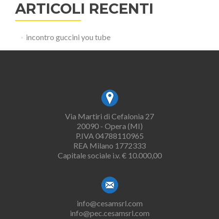
ARTICOLI RECENTI
incontro guccini you tube
Via Martiri di Cefalonia 27
20090 - Opera (MI)
P.IVA 04788110965
REA Milano 1772333
Capitale sociale i.v. € 10.000,00
info@cesamsrl.com
info@pec.cesamsrl.com