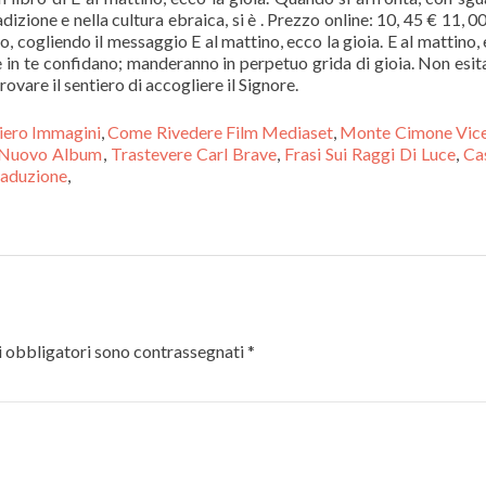
iero Immagini
,
Come Rivedere Film Mediaset
,
Monte Cimone Vic
i Nuovo Album
,
Trastevere Carl Brave
,
Frasi Sui Raggi Di Luce
,
Ca
raduzione
,
 obbligatori sono contrassegnati
*