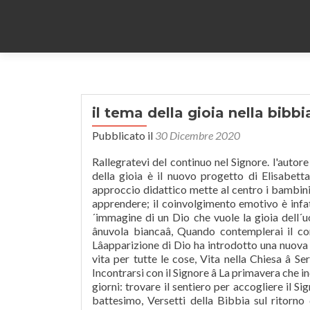
il tema della gioia nella bibbi
Pubblicato il
30 Dicembre 2020
Rallegratevi del continuo nel Signore. l'autore è don Claudio Doglio, vedi home page 1 - home page 2. Nel giardino della gioia è il nuovo progetto di Elisabetta Marchetti per insegnare religione cattolica nella scuola primaria.L’ approccio didattico mette al centro i bambini e le bambine, i loro interessi e le loro curiosità, i loro tempi e modi di apprendere; il coinvolgimento emotivo è infatti il punto di partenza per crescere e capire. La Bibbia ci consegna l´immagine di un Dio che vuole la gioia dell´uomo. E al mattino, ecco la gioia. Il Salvatore Ã¨ giÃ ritornato su una ânuvola biancaâ, Quando contemplerai il corpo spirituale di GesÃ¹, Dio avrÃ creato nuovi cieli e nuova terra, Lâapparizione di Dio ha introdotto una nuova etÃ, Il Salvatore Ã¨ giÃ ritornato negli ultimi giorni, Dio Ã¨ la fonte di vita per tutte le cose, Vita nella Chiesa â Serie di spettacoli di varietÃ, La felicitÃ nella buona terra di CanaanÂ, Incontrarsi con il Signore â La primavera che incontrai il Signore, Le profezie della Bibbia riguardo ai segni degli ultimi giorni: trovare il sentiero per accogliere il Signore, 10 frasi della Bibbia sul battesimo - conoscere il significato del battesimo, Versetti della Bibbia sul ritorno del Signore e sul rapimento prima delle catastrofi, I versetti biblici sull'eliminazione della paura - credere fermamente che Dio Ã¨ il nostro sostegno, Le Scritture sul regno dei cieli - Cercare il regno di Dio, Come si adempiono le profezie sul nuovo cielo e la terra nuova nella Bibbia, 18 Versetti della Bibbia sulla Benedizione. Corsi di preparazione ai test di ammissione, Catalogo libreriauniversitaria.it Edizioni, Fame di Dio. Rallegratevi, sÃ¬, festeggiate in perpetuo per quanto io sto per creare; poichÃ©, ecco, io creo Gerusalemme per il gaudio, e il suo popolo per la gioia.Ed io festeggerÃ² a motivo di Gerusalemme, e gioirÃ² del mio popolo; quivi non si udran piÃ¹ voci di pianto nÃ© gridi dâangoscia. vangelo del giorno L’allontanamento d’Israele dalla presenza di Dio è temporaneo, ma verranno i giorni in cui tutto Israele sarà salvato (v. 26). PoichÃ© lâira sua Ã¨ sol per un momento, ma la sua benevolenza e per tutta una vita. https://www.bibbia-it.org/studiare-la-bibbia-la-gioia-nella-bibbia.html Edizione: 1. Rom. Lettura del giorno. Diletti, non vi stupite della fornace accesa in mezzo a voi per provarvi, quasichÃ© vi avvenisse qualcosa di strano.Anzi in quanto partecipate alle sofferenze di Cristo, rallegratevene, affinchÃ© anche alla rivelazione della sua gloria possiate rallegrarvi giubilando. LA GIOIA NELLA BIBBIA PRIMA DI CRISTO Nel testo della C.E.I. Abacuc 3:18 – 19 L'attesa dei giusti finirà in gioia, ma la speranza degli empi svanirà. Â Lettura consigliata:Â Incontrarsi con il Signore â La primavera che incontrai il Signore. In questi momenti, abbiamo bisogno dellâaiuto e del conforto del Signore. Il tema della gioia nella Bibbia e condividi la tua opinione con altri utenti. Se vuoi, puoi disattivarli. 2 B. Costacurta, La vita minacciata.Il tema della paura nella Bibbia Ebraica, Roma 1988. Ediz. Fammi sapere perché... Il tema del dolore. Il nostro scopo è di far emergere alcuni elementi basilari della gioia nell’ambito delle sacre Scritture ebraiche e cristiane per comprendere se questo valore, secondo la Bibbia, sia importante o marginale nella ricerca del senso effettivamente umano della vita. Meditazioni sul vangelo, Silenzio. ad esempio nella traduzione italiana del 1975 nella Bibbia si trova che il verbo gioire è usato 427 e il termine "gioia" vi appare per 294 volte di cui 222 nell'Antico Testamento e 72 nel Nuovo Testamento. 307-317. Tosto che ho trovato le tue parole, io le ho divorate; e le tue parole sono state la mia gioia, lâallegrezza del mio cuore, perchÃ© il tuo nome Ã¨ invocato su me, o JahvÃ¨, Dio degli eserciti. Proverbi 12,20. Pietro spiega che il cristiano oggi vive nella gioia perché ha ricevuto immeritatamente il dono della salvezza