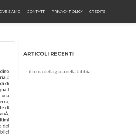
OVE SIAMO
CONTATTI
PRIVACY POLICY
CREDITS
ARTICOLI RECENTI
ì 27 maggio 2003 Non avrebbe continuato neanche un giorno a fare il pastore, se non ci fossero stati nella Bibbia "i versetti della gioia". Andiamo con gioia incontro a Gesù 9 visualizza scarica. Propongo l’intervento video e il testo completo preparato per la Federazione Oratori cremonese sul tema del viaggio nella Bibbia, sussidio per il Grest 2016. Leggere la Bibbia, memor
il tema della gioia nella bibbia