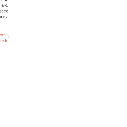
enza
,
se In