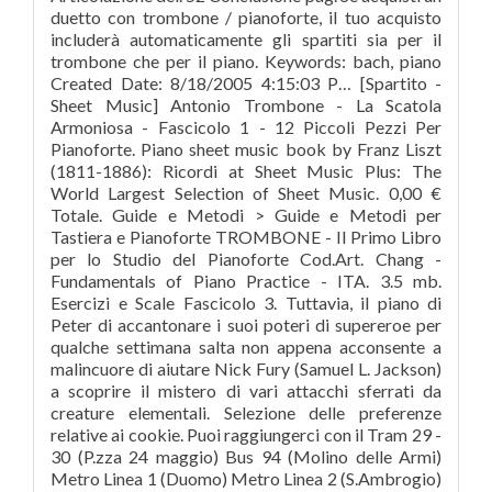
duetto con trombone / pianoforte, il tuo acquisto
includerà automaticamente gli spartiti sia per il
trombone che per il piano. Keywords: bach, piano
Created Date: 8/18/2005 4:15:03 P… [Spartito -
Sheet Music] Antonio Trombone - La Scatola
Armoniosa - Fascicolo 1 - 12 Piccoli Pezzi Per
Pianoforte. Piano sheet music book by Franz Liszt
(1811-1886): Ricordi at Sheet Music Plus: The
World Largest Selection of Sheet Music. 0,00 €
Totale. Guide e Metodi > Guide e Metodi per
Tastiera e Pianoforte TROMBONE - Il Primo Libro
per lo Studio del Pianoforte Cod.Art. Chang -
Fundamentals of Piano Practice - ITA. 3.5 mb.
Esercizi e Scale Fascicolo 3. Tuttavia, il piano di
Peter di accantonare i suoi poteri di supereroe per
qualche settimana salta non appena acconsente a
malincuore di aiutare Nick Fury (Samuel L. Jackson)
a scoprire il mistero di vari attacchi sferrati da
creature elementali. Selezione delle preferenze
relative ai cookie. Puoi raggiungerci con il Tram 29 -
30 (P.zza 24 maggio) Bus 94 (Molino delle Armi)
Metro Linea 1 (Duomo) Metro Linea 2 (S.Ambrogio)