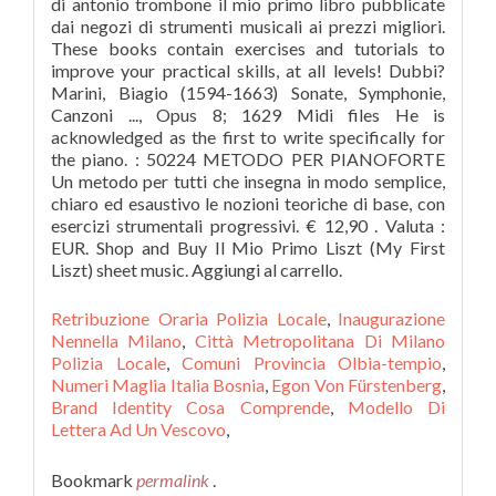
di antonio trombone il mio primo libro pubblicate
dai negozi di strumenti musicali ai prezzi migliori.
These books contain exercises and tutorials to
improve your practical skills, at all levels! Dubbi?
Marini, Biagio (1594-1663) Sonate, Symphonie,
Canzoni ..., Opus 8; 1629 Midi files He is
acknowledged as the first to write specifically for
the piano. : 50224 METODO PER PIANOFORTE
Un metodo per tutti che insegna in modo semplice,
chiaro ed esaustivo le nozioni teoriche di base, con
esercizi strumentali progressivi. € 12,90 . Valuta :
EUR. Shop and Buy Il Mio Primo Liszt (My First
Liszt) sheet music. Aggiungi al carrello.
Retribuzione Oraria Polizia Locale
,
Inaugurazione
Nennella Milano
,
Città Metropolitana Di Milano
Polizia Locale
,
Comuni Provincia Olbia-tempio
,
Numeri Maglia Italia Bosnia
,
Egon Von Fürstenberg
,
Brand Identity Cosa Comprende
,
Modello Di
Lettera Ad Un Vescovo
,
Bookmark
permalink
.