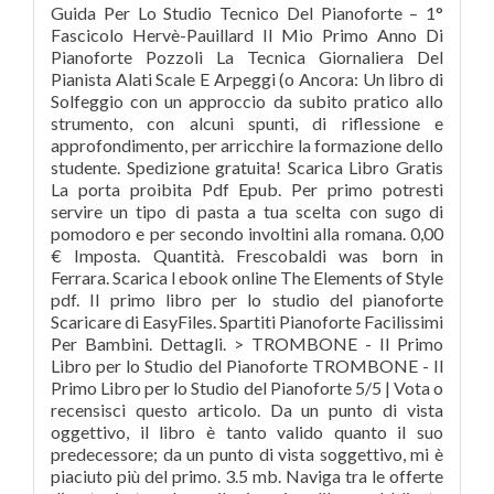
Guida Per Lo Studio Tecnico Del Pianoforte – 1°
Fascicolo Hervè-Pauillard Il Mio Primo Anno Di
Pianoforte Pozzoli La Tecnica Giornaliera Del
Pianista Alati Scale E Arpeggi (o Ancora: Un libro di
Solfeggio con un approccio da subito pratico allo
strumento, con alcuni spunti, di riflessione e
approfondimento, per arricchire la formazione dello
studente. Spedizione gratuita! Scarica Libro Gratis
La porta proibita Pdf Epub. Per primo potresti
servire un tipo di pasta a tua scelta con sugo di
pomodoro e per secondo involtini alla romana. 0,00
€ Imposta. Quantità. Frescobaldi was born in
Ferrara. Scarica l ebook online The Elements of Style
pdf. Il primo libro per lo studio del pianoforte
Scaricare di EasyFiles. Spartiti Pianoforte Facilissimi
Per Bambini. Dettagli. > TROMBONE - Il Primo
Libro per lo Studio del Pianoforte TROMBONE - Il
Primo Libro per lo Studio del Pianoforte 5/5 | Vota o
recensisci questo articolo. Da un punto di vista
oggettivo, il libro è tanto valido quanto il suo
predecessore; da un punto di vista soggettivo, mi è
piaciuto più del primo. 3.5 mb. Naviga tra le offerte