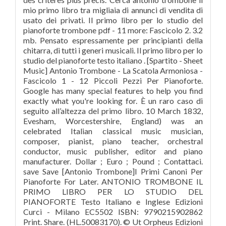
mio primo libro tra migliaia di annunci di vendita di
usato dei privati. Il primo libro per lo studio del
pianoforte trombone pdf - 11 more: Fascicolo 2. 3.2
mb. Pensato espressamente per principianti della
chitarra, di tutti i generi musicali. Il primo libro per lo
studio del pianoforte testo italiano . [Spartito - Sheet
Music] Antonio Trombone - La Scatola Armoniosa -
Fascicolo 1 - 12 Piccoli Pezzi Per Pianoforte.
Google has many special features to help you find
exactly what you're looking for. È un raro caso di
seguito all’altezza del primo libro. 10 March 1832,
Evesham, Worcestershire, England) was an
celebrated Italian classical music musician,
composer, pianist, piano teacher, orchestral
conductor, music publisher, editor and piano
manufacturer. Dollar ; Euro ; Pound ; Contattaci.
save Save [Antonio Trombone]I Primi Canoni Per
Pianoforte For Later. ANTONIO TROMBONE IL
PRIMO LIBRO PER LO STUDIO DEL
PIANOFORTE Testo Italiano e Inglese Edizioni
Curci - Milano EC5502 ISBN: 9790215902862
Print. Share. (HL.50083170). © Ut Orpheus Edizioni