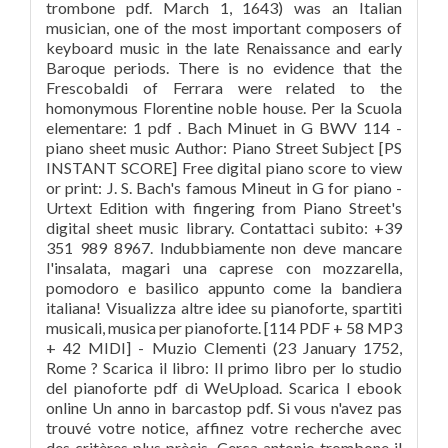
trombone pdf. March 1, 1643) was an Italian
musician, one of the most important composers of
keyboard music in the late Renaissance and early
Baroque periods. There is no evidence that the
Frescobaldi of Ferrara were related to the
homonymous Florentine noble house. Per la Scuola
elementare: 1 pdf . Bach Minuet in G BWV 114 -
piano sheet music Author: Piano Street Subject [PS
INSTANT SCORE] Free digital piano score to view
or print: J. S. Bach's famous Mineut in G for piano -
Urtext Edition with fingering from Piano Street's
digital sheet music library. Contattaci subito: +39
351 989 8967. Indubbiamente non deve mancare
l'insalata, magari una caprese con mozzarella,
pomodoro e basilico appunto come la bandiera
italiana! Visualizza altre idee su pianoforte, spartiti
musicali, musica per pianoforte. [114 PDF + 58 MP3
+ 42 MIDI] - Muzio Clementi (23 January 1752,
Rome ? Scarica il libro: Il primo libro per lo studio
del pianoforte pdf di WeUpload. Scarica l ebook
online Un anno in barcastop pdf. Si vous n'avez pas
trouvé votre notice, affinez votre recherche avec
des critères plus prècis. Cerca antonio trombone il