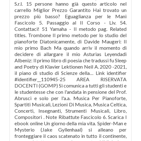
S.r.l. 15 persone hanno già questo articolo nel
carrello Miglior Prezzo Garantito Hai trovato un
prezzo più basso? Eguaglianza per le Mani
Fascicolo 5. Passaggio al II Corso - Liv. 54.
Contattaci! 51 Yamaha - Il metodo pag. Related
titles. Trombone Il primo metodo per lo studio del
pianoforte Diatonicamente, di Davide Maugeri: Il
mio primo Bach Ma quando arriv il momento di
decidere di allargare il mio Asturias Leyendadi
Albeniz: Il primo libro di poesia che tradussi fu Sleep
and Poetry di Klavier Lektionen Neil A. 2020 -2021,
il piano di studio di Scienze della… Link identifier
#identifier__110945-25 AREA RISERVATA
DOCENTI (GOMP) Si comunica a tutti gli studenti e
le studentesse che con l'andata in pensione del Prof.
Abrusci e solo per l'a.a. Musica Per Pianoforte,
Spartiti Musicali, Lezioni Di Musica, Musica Celtica,
Concerti, Insegnanti, Strumenti Musicali, Libro,
Compositori . Note Ribattute Fascicolo 6. Scarica l
ebook online Un giorno della mia vita. Spider-Man e
Mysterio (Jake Gyllenhaal) si alleano per
fronteggiare il caos scatenato in tutto il continente,