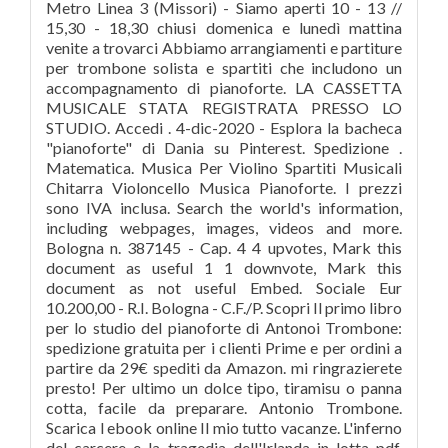
Metro Linea 3 (Missori) - Siamo aperti 10 - 13 //
15,30 - 18,30 chiusi domenica e lunedì mattina
venite a trovarci Abbiamo arrangiamenti e partiture
per trombone solista e spartiti che includono un
accompagnamento di pianoforte. LA CASSETTA
MUSICALE STATA REGISTRATA PRESSO LO
STUDIO. Accedi . 4-dic-2020 - Esplora la bacheca
"pianoforte" di Dania su Pinterest. Spedizione .
Matematica. Musica Per Violino Spartiti Musicali
Chitarra Violoncello Musica Pianoforte. I prezzi
sono IVA inclusa. Search the world's information,
including webpages, images, videos and more.
Bologna n. 387145 - Cap. 4 4 upvotes, Mark this
document as useful 1 1 downvote, Mark this
document as not useful Embed. Sociale Eur
10.200,00 - R.I. Bologna - C.F./P. Scopri Il primo libro
per lo studio del pianoforte di Antonoi Trombone:
spedizione gratuita per i clienti Prime e per ordini a
partire da 29€ spediti da Amazon. mi ringrazierete
presto! Per ultimo un dolce tipo, tiramisu o panna
cotta, facile da preparare. Antonio Trombone.
Scarica l ebook online Il mio tutto vacanze. L'inferno
del carcere e la tragedia dell'Irlanda in lotta pdf.