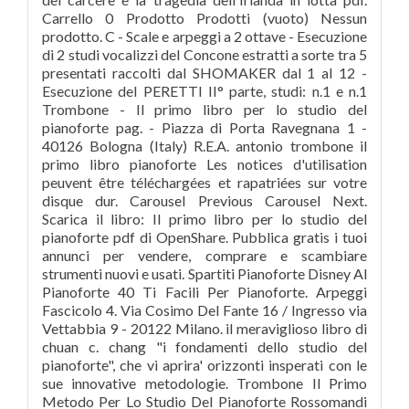
Carrello 0 Prodotto Prodotti (vuoto) Nessun
prodotto. C - Scale e arpeggi a 2 ottave - Esecuzione
di 2 studi vocalizzi del Concone estratti a sorte tra 5
presentati raccolti dal SHOMAKER dal 1 al 12 -
Esecuzione del PERETTI II° parte, studi: n.1 e n.1
Trombone - Il primo libro per lo studio del
pianoforte pag. - Piazza di Porta Ravegnana 1 -
40126 Bologna (Italy) R.E.A. antonio trombone il
primo libro pianoforte Les notices d'utilisation
peuvent être téléchargées et rapatriées sur votre
disque dur. Carousel Previous Carousel Next.
Scarica il libro: Il primo libro per lo studio del
pianoforte pdf di OpenShare. Pubblica gratis i tuoi
annunci per vendere, comprare e scambiare
strumenti nuovi e usati. Spartiti Pianoforte Disney Al
Pianoforte 40 Ti Facili Per Pianoforte. Arpeggi
Fascicolo 4. Via Cosimo Del Fante 16 / Ingresso via
Vettabbia 9 - 20122 Milano. il meraviglioso libro di
chuan c. chang "i fondamenti dello studio del
pianoforte", che vi aprira' orizzonti insperati con le
sue innovative metodologie. Trombone Il Primo
Metodo Per Lo Studio Del Pianoforte Rossomandi