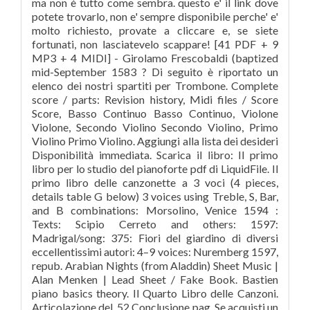
ma non è tutto come sembra. questo e' il link dove
potete trovarlo, non e' sempre disponibile perche' e'
molto richiesto, provate a cliccare e, se siete
fortunati, non lasciatevelo scappare! [41 PDF + 9
MP3 + 4 MIDI] - Girolamo Frescobaldi (baptized
mid-September 1583 ? Di seguito è riportato un
elenco dei nostri spartiti per Trombone. Complete
score / parts: Revision history, Midi files / Score
Score, Basso Continuo Basso Continuo, Violone
Violone, Secondo Violino Secondo Violino, Primo
Violino Primo Violino. Aggiungi alla lista dei desideri
Disponibilità immediata. Scarica il libro: Il primo
libro per lo studio del pianoforte pdf di LiquidFile. Il
primo libro delle canzonette a 3 voci (4 pieces,
details table G below) 3 voices using Treble, S, Bar,
and B combinations: Morsolino, Venice 1594 :
Texts: Scipio Cerreto and others: 1597:
Madrigal/song: 375: Fiori del giardino di diversi
eccellentissimi autori: 4–9 voices: Nuremberg 1597,
repub. Arabian Nights (from Aladdin) Sheet Music |
Alan Menken | Lead Sheet / Fake Book. Bastien
piano basics theory. Il Quarto Libro delle Canzoni.
Articolazione del. 52 Conclusione pag. Se acquisti un