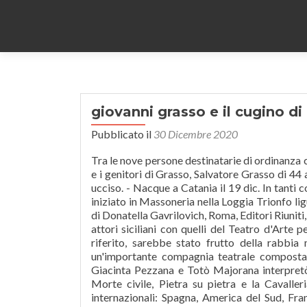
giovanni grasso e il cugino di
Pubblicato il
30 Dicembre 2020
Tra le nove persone destinatarie di ordinanza ci sono anche Giovanni Grasso detto Ivan, 23enne cugino di Ugo Russo, e i genitori di Grasso, Salvatore Grasso di 44 anni e Maria Pia Russo di 43 anni, rispettivamente zio e zia del 15enne ucciso. - Nacque a Catania il 19 dic. In tanti contestavano la casa della donna in “stile Gomorra”. Il 20 luglio 1904 fu iniziato in Massoneria nella Loggia Trionfo ligure di Genova[9]. Vsevolod Mejerchol'd, La rivoluzione teatrale, a cura di Donatella Gavrilovich, Roma, Editori Riuniti, 2001 (terza edizione), p. 346. L'obiettivo era quello di far incontrare gli attori siciliani con quelli del Teatro d'Arte per osservare da vicino le rispettive tecniche recitative. Il blitz, hanno riferito, sarebbe stato frutto della rabbia maturata per la morte di Ugo. Al fianco del famoso poeta e con un'importante compagnia teatrale composta fra gli altri da Virginia Balistrieri, Angelo Musco, Rocco Spadaro, Giacinta Pezzana e Totò Majorana interpretò diverse opere di successo come il Berretto a sonagli, Feudalesimo, Morte civile, Pietra su pietra e la Cavalleria rusticana recitando sui più importanti palcoscenici d'Italia e poi internazionali: Spagna, America del Sud, Francia, Inghilterra, Germania, Russia, Stati Uniti. Edward Gordon Craig spettatore di Giovanni Grasso. Secondo quanto riferito dal testimone avrebbero agito per rabbia. Che qualche scivolata ha consegnato lui stesso ai posteri. Giovanni Grasso (Catania, 19 dicembre 1873 – Catania, 14 ottobre 1930) è stato un attore teatrale e attore cinematografico italiano. Aurélien Lugné-Poe, La Parade, vol. Il cugino di Andrea Agnelli ha dedicato qualche parola al numero 10 della Juventus, che ieri ha scoperto di essere positivo al Coronavirus. 551 Visite / 0 Commenti / Recitò anche nel cinema muto di cui viene considerato un pioniere nell'ambito internazionale con la pellicola diretta da Nino Martoglio Sperduti nel buio. cortoin.screenweek.it/archivio/cronologico/2011/08/giovanni-grasso.php Rappresenta il momento clou del carnevale modenese, quello più atteso e partecipato: stiamo parlando dello “sproloquio” di Sandrone e della famiglia Pavironica dal balcone del Municipio il giorno di Giovedì Grasso.. Un appuntamento atteso dai modenesi che rivivono ogni anno una tradizione radicata. Grasso, Giovanni.. - Attore del teatro dialettale siciliano ( Catania 1873 - ivi 1930); iniziò, sotto la guida del padre, la sua attività come marionettista; formata poi una sua compagnia, rappresentò dapprima opere drammatiche siciliane (di G. Verga , L. Capuana , N. Martoglio , ecc.) Era noto anche come Giovanni Grasso senior, per distinguerlo dal cugino minore omonimo, conosciuto come Giovanni Grasso junior. [5] Lo stesso Mejerchol'd avrebbe dedicato a Grasso il suo étude del "Salto sul petto". Nato a Catania da una famiglia di teatranti, era cugino dell'omonimo Giovanni Grasso (1873-1930), attore del teatro dialettale siciliano; all'inizio della carriera aggiunse al suo nome la definizione di "junior" per non essere confuso con il più famoso attore. L’Atalanta continua a scrivere la propria storia e in un momento non facile per il nostro Paese, riesce a strappare quantomeno un piccolo sorriso a tutto il movimento sportivo italiano e in particolare al mondo del calcio. Proseguono le indagini per identificare anche gli autori di quel raid. document.getElementById("comment").setAttribute( "id", "ab246f7bf10be777e7010d66e510e187" );document.getElementById("ed3beb535e").setAttribute( "id", "comment" ); Napolitan è una testata giornalistica registrata, il decesso avvenuto all’ospedale Pellegrini di Napoli del 15enne dei Quartieri Spagnoli di Napoli Ugo Russo, raid che ha distrutto il Pronto Soccorso dell’Ospedale Pellegrini di Napoli, Tutto pronto a Napoli per la 26.ma edizione del Concerto dell’Epifania, Frattamaggiore: sequestrata vasta area sportiva dove erano presenti rifiuti smaltiti illegalmente, Timballo di tagliatelle: la ricetta di “Mimm