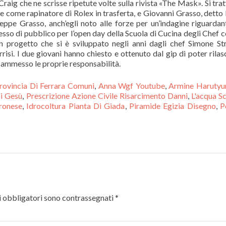
rovincia Di Ferrara Comuni
,
Anna Wgf Youtube
,
Armine Harutyu
i Gesù
,
Prescrizione Azione Civile Risarcimento Danni
,
L'acqua S
ronese
,
Idrocoltura Pianta Di Giada
,
Piramide Egizia Disegno
,
P
 obbligatori sono contrassegnati
*