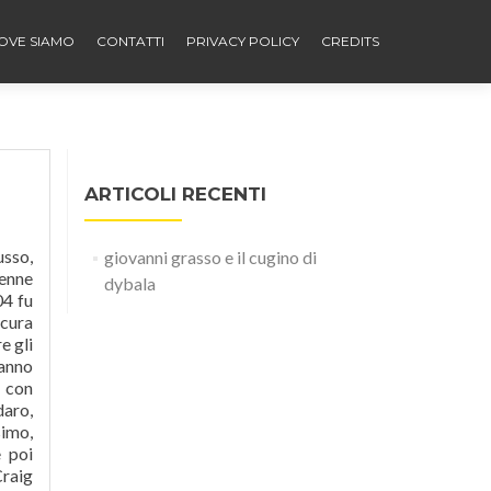
OVE SIAMO
CONTATTI
PRIVACY POLICY
CREDITS
ARTICOLI RECENTI
citare il magnifico attore tragico siciliano Grasso». Si tratta di Giovanni Grasso, 23 anni, che lo scorso 9 marzo era stato preso dai carabinieri per la "ritorsione" a colpi d'arma da fuoco contro la caserma Pastrengo dove ha sede il comando provinciale dei carabinieri di Napoli e dei suoi genitori, Maria Pia Russo (sorella del papà di Ugo) e del marito, Salvatore Grasso. Il
giovanni grasso e il cugino di
dybala