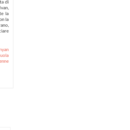
nyan
cuola
enne