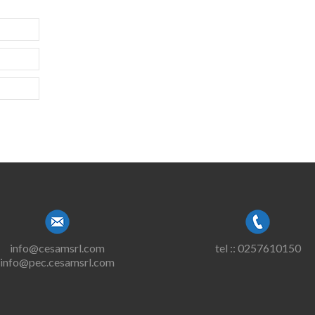
info@cesamsrl.com
tel :: 0257610150
info@pec.cesamsrl.com