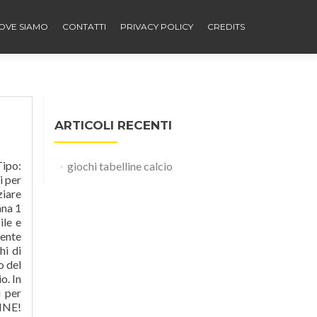
OVE SIAMO
CONTATTI
PRIVACY POLICY
CREDITS
ARTICOLI RECENTI
overete schede, verifiche ed esercizi da eseguire on-line o da stampare per l'argomento giochi didattici, livello scuola elementare primaria, in particolare troverete giochi didattici ed esercizi on line su tutti i principali argomenti di matematica nella scuola … Henry Danger: Il giorno del pericolo. Sono normali studenti, ma sono anche rockstar famose in tutto il mondo. NBA
giochi tabelline calcio