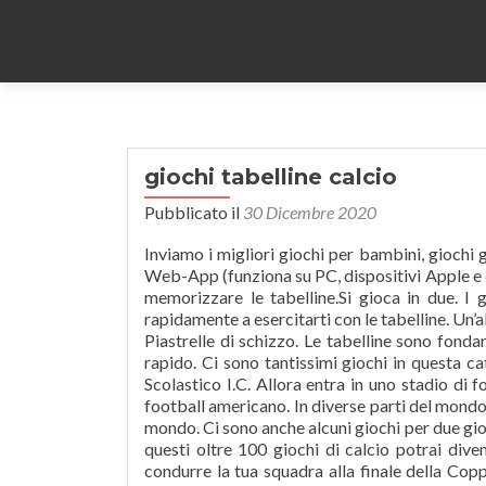
giochi tabelline calcio
Pubblicato il
30 Dicembre 2020
Inviamo i migliori giochi per bambini, giochi gratuiti e giochi online sui nostri giochi e giochiamo isola piazza. Tipo: Web-App (funziona su PC, dispositivi Apple e dispositivi con Android) Tabelline dal dischetto è una sfida ai rigori per memorizzare le tabelline.Si gioca in due. I giochi aritmetici proposti sono semplici e chiari, così potrai iniziare rapidamente a esercitarti con le tabelline. Un’altra sfida per bambini esperti di tabelline . disegna e ripeti tS mediana 1 Piastrelle di schizzo. Le tabelline sono fondamentali e non sono molti i posti in cui puoi impararle in modo facile e rapido. Ci sono tantissimi giochi in questa categoria. III A Fatale - 1° Circolo di Pozzuoli G. MARCONI Dirigente Scolastico I.C. Allora entra in uno stadio di football americano e prova a fare un sacco di touchdown nei giochi di football americano. In diverse parti del mondo il calcio si chiama football o soccer, ma è sempre il gioco più bello del mondo. Ci sono anche alcuni giochi per due giocatori se vuoi sfidare un amico o un altro giocatore che ama il calcio. In questi oltre 100 giochi di calcio potrai diventare un campione impersonando uno dei tuoi giocatori preferiti per condurre la tua squadra alla finale della Coppa del Mondo. IMPARA LE TABELLINE CON LE CRUCITABELLINE! Password: Gioca qui con giochi divertenti ed educativi, (Fai attenzione alla privacy e non utilizzare cognomi. ), Esclusione di responsabilitÃ e dichiarazione sulla privacy. ALVINNN!!! I Cookies non sono virus, sono invece utili per la navigazione nei siti, in quanto registrano e mantengono le informazioni necessarie per una vostra eventuale prossima visita nello stesso sito, accorciando i tempi di attesa, come per … Misure di massa Organizza per gruppo. Per segnare il rigore bisogna indovinare il risultato dell’operazione. Tantissimi i giochi che si possono fare con Le Tabuline. Potrai quindi imparare divertendoti con i giochi delle tabelline dell'1, 2, 3, 4, 5, 6, 7, 8, 9, 10, 11 e 12. Nel gioco del gatto, l'obiettivo Ã¨ quello di raccogliere giocattoli e oggetti per il gatto. Giochi migliori. Guarda tutte le medaglie e tutti i diplomi nella bacheca dei trofei! DIVERTIMENTO Italiano. Calcola: X = Tempo: Risposte esatte: Domande: Tempo totale: Commenti commenti Impara le tabelline preparando gelati, tirando palle di neve e rompendo le uova! Nome utente: Ripassa il calcolo numerico con numeri interi, numeri decimali, frazioni e numeri relativi, il computer di sfida ai calci di rigore. Questi giochi di matematica sono ottimi per imparare le tabelline. CRUCITABELLINE: si tratta di un cruciverba che, al posto delle parole, chiede di inserire, in lettere, i risultati delle moltiplicazioni oggetto di studio.Su Portale Bambini ne abbiamo caricati 10, uno per ciascuna tabellina: Tabellina dell’1 É possibile giocare con 1 o più tabelline contemporaneamente. Giochi di tabelline per Dato che molte mamme non hanno molto tempo per mettersi alla ricerca di tali siti con i giochi giusti per imparare le tabelline. Li abbiamo suddivisi in giochi individuali o per gruppi di massimo 4 bambini e giochi per la classe Scoprili tutti e inizia a imparare le tabelline giocando! Esercitarsi con le tabelline online è molto semplice su Tabelline.it. Giochi. IMPARA LE TABELLINE CON IL GIOCO DEL GELATO … VAI QUI! Giochi Con Palla. Divertiti a giocare ai giochi web ufficiali dei … La cosa bella Ã¨ che si puÃ² anche giocare 1 contro 1. Giochi di Calcio. Ã possibile giocare con 1 o piÃ¹ tabelline contemporaneamente. Sfida di ping pong. Giochi Di Calcio: Il calcio è uno sport capace di appassionare tantissima gente. Tabelline: sfida il computer Un gioco divertente per imparare a memoria le tabelline Fai click sul pulsante PARTENZA, scrivi il risultato nella casella apposita (senza spazi), fai click su VAI. Partecipa a un torneo o fai una partita veloce in questi giochi online gratuiti. Migliora le tue abilità con i numeri, sfoggia la tua bravura in matematica 