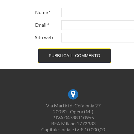
Nome
*
Email
*
Sito web
Via Martiri di Cefalonia 27
20090 - Opera (MI)
P.IVA 04788110965
REA Milano 1772333
Capitale sociale i.v. € 10.000,00