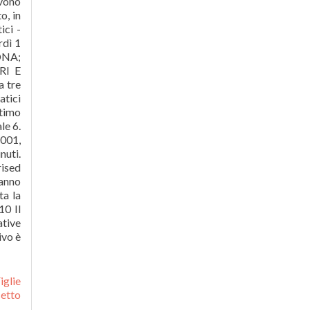
iglie
cetto