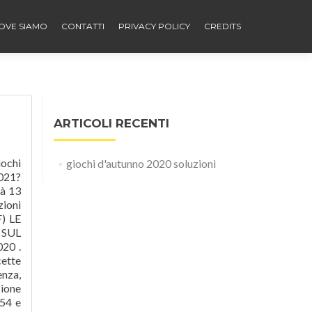
OVE SIAMO
CONTATTI
PRIVACY POLICY
CREDITS
ARTICOLI RECENTI
numero dei quadrati è 8 . Un dispetto Il numero mancante è 21. Lâultimo risultato è 9,1 . Lâultimo ad arrivare è Angelo che arriva alle 17.04 . Unâoperazione crittata Il cerchietto scuro vale 6. 1) MARATONA DI MATHTOWN . GIOCHI D'AUTUNNO. I "Giochi d'Autunno", la cui prima edizione risale al 2001, consistono in una serie di giochi matematici che gli studenti devono risol
giochi d'autunno 2020 soluzioni