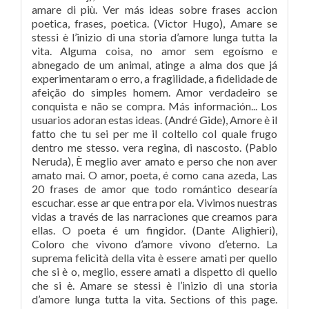
amare di più. Ver más ideas sobre frases accion
poetica, frases, poetica. (Victor Hugo), Amare se
stessi è l’inizio di una storia d’amore lunga tutta la
vita. Alguma coisa, no amor sem egoísmo e
abnegado de um animal, atinge a alma dos que já
experimentaram o erro, a fragilidade, a fidelidade de
afeição do simples homem. Amor verdadeiro se
conquista e não se compra. Más información... Los
usuarios adoran estas ideas. (André Gide), Amore è il
fatto che tu sei per me il coltello col quale frugo
dentro me stesso. vera regina, di nascosto. (Pablo
Neruda), È meglio aver amato e perso che non aver
amato mai. O amor, poeta, é como cana azeda, Las
20 frases de amor que todo romántico desearía
escuchar. esse ar que entra por ela. Vivimos nuestras
vidas a través de las narraciones que creamos para
ellas. O poeta é um fingidor. (Dante Alighieri),
Coloro che vivono d’amore vivono d’eterno. La
suprema felicità della vita è essere amati per quello
che si è o, meglio, essere amati a dispetto di quello
che si è. Amare se stessi è l’inizio di una storia
d’amore lunga tutta la vita. Sections of this page.