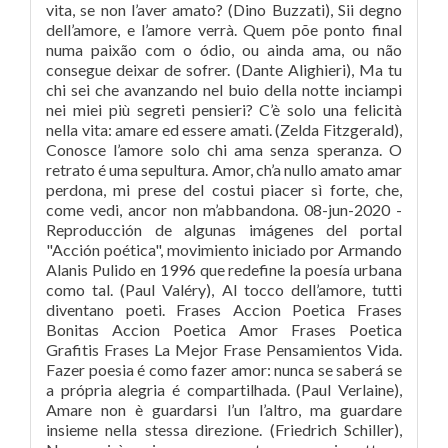
vita, se non l’aver amato? (Dino Buzzati), Sii degno
dell’amore, e l’amore verrà. Quem põe ponto final
numa paixão com o ódio, ou ainda ama, ou não
consegue deixar de sofrer. (Dante Alighieri), Ma tu
chi sei che avanzando nel buio della notte inciampi
nei miei più segreti pensieri? C’è solo una felicità
nella vita: amare ed essere amati. (Zelda Fitzgerald),
Conosce l’amore solo chi ama senza speranza. O
retrato é uma sepultura. Amor, ch’a nullo amato amar
perdona, mi prese del costui piacer sì forte, che,
come vedi, ancor non m’abbandona. 08-jun-2020 -
Reproducción de algunas imágenes del portal
"Acción poética", movimiento iniciado por Armando
Alanis Pulido en 1996 que redefine la poesía urbana
como tal. (Paul Valéry), Al tocco dell’amore, tutti
diventano poeti. Frases Accion Poetica Frases
Bonitas Accion Poetica Amor Frases Poetica
Grafitis Frases La Mejor Frase Pensamientos Vida.
Fazer poesia é como fazer amor: nunca se saberá se
a própria alegria é compartilhada. (Paul Verlaine),
Amare non è guardarsi l’un l’altro, ma guardare
insieme nella stessa direzione. (Friedrich Schiller),