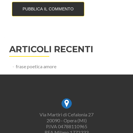
ARTICOLI RECENTI
frase poetica amore
Via Martiri di Cefalonia 27
20090 - Opera (MI)
P.IVA 04788110965
REA Milano 1772333