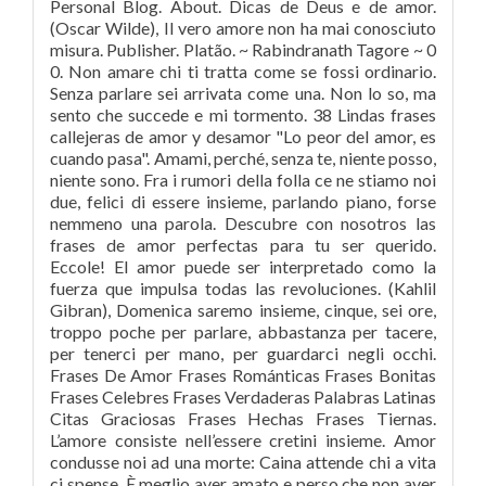
Personal Blog. About. Dicas de Deus e de amor.
(Oscar Wilde), Il vero amore non ha mai conosciuto
misura. Publisher. Platão. ~ Rabindranath Tagore ~ 0
0. Non amare chi ti tratta come se fossi ordinario.
Senza parlare sei arrivata come una. Non lo so, ma
sento che succede e mi tormento. 38 Lindas frases
callejeras de amor y desamor "Lo peor del amor, es
cuando pasa". Amami, perché, senza te, niente posso,
niente sono. Fra i rumori della folla ce ne stiamo noi
due, felici di essere insieme, parlando piano, forse
nemmeno una parola. Descubre con nosotros las
frases de amor perfectas para tu ser querido.
Eccole! El amor puede ser interpretado como la
fuerza que impulsa todas las revoluciones. (Kahlil
Gibran), Domenica saremo insieme, cinque, sei ore,
troppo poche per parlare, abbastanza per tacere,
per tenerci per mano, per guardarci negli occhi.
Frases De Amor Frases Románticas Frases Bonitas
Frases Celebres Frases Verdaderas Palabras Latinas
Citas Graciosas Frases Hechas Frases Tiernas.
L’amore consiste nell’essere cretini insieme. Amor
condusse noi ad una morte: Caina attende chi a vita
ci spense. È meglio aver amato e perso che non aver