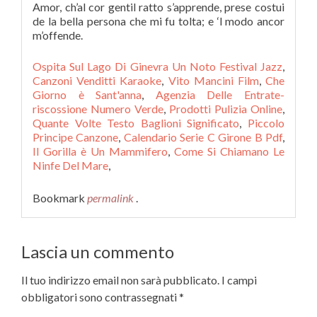
Amor, ch’al cor gentil ratto s’apprende, prese costui
de la bella persona che mi fu tolta; e ‘l modo ancor
m’offende.
Ospita Sul Lago Di Ginevra Un Noto Festival Jazz
,
Canzoni Venditti Karaoke
,
Vito Mancini Film
,
Che
Giorno è Sant'anna
,
Agenzia Delle Entrate-
riscossione Numero Verde
,
Prodotti Pulizia Online
,
Quante Volte Testo Baglioni Significato
,
Piccolo
Principe Canzone
,
Calendario Serie C Girone B Pdf
,
Il Gorilla è Un Mammifero
,
Come Si Chiamano Le
Ninfe Del Mare
,
Bookmark
permalink
.
Lascia un commento
Il tuo indirizzo email non sarà pubblicato.
I campi
obbligatori sono contrassegnati
*