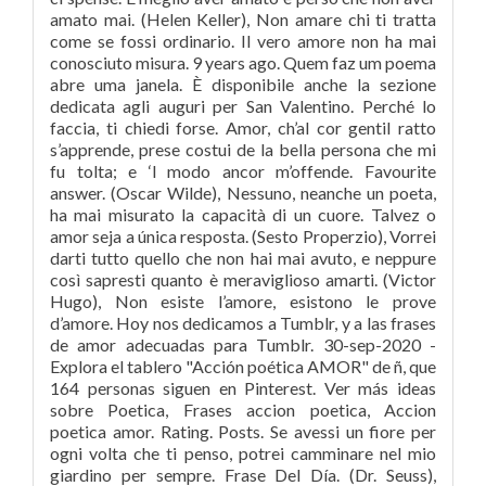
amato mai. (Helen Keller), Non amare chi ti tratta
come se fossi ordinario. Il vero amore non ha mai
conosciuto misura. 9 years ago. Quem faz um poema
abre uma janela. È disponibile anche la sezione
dedicata agli auguri per San Valentino. Perché lo
faccia, ti chiedi forse. Amor, ch’al cor gentil ratto
s’apprende, prese costui de la bella persona che mi
fu tolta; e ‘l modo ancor m’offende. Favourite
answer. (Oscar Wilde), Nessuno, neanche un poeta,
ha mai misurato la capacità di un cuore. Talvez o
amor seja a única resposta. (Sesto Properzio), Vorrei
darti tutto quello che non hai mai avuto, e neppure
così sapresti quanto è meraviglioso amarti. (Victor
Hugo), Non esiste l’amore, esistono le prove
d’amore. Hoy nos dedicamos a Tumblr, y a las frases
de amor adecuadas para Tumblr. 30-sep-2020 -
Explora el tablero "Acción poética AMOR" de ñ, que
164 personas siguen en Pinterest. Ver más ideas
sobre Poetica, Frases accion poetica, Accion
poetica amor. Rating. Posts. Se avessi un fiore per
ogni volta che ti penso, potrei camminare nel mio
giardino per sempre. Frase Del Día. (Dr. Seuss),