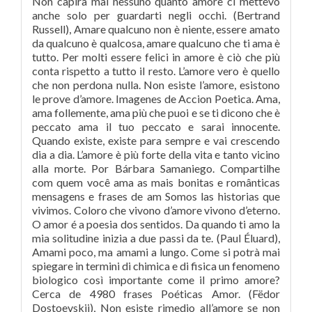
Non capirà mai nessuno quanto amore ci mettevo
anche solo per guardarti negli occhi. (Bertrand
Russell), Amare qualcuno non è niente, essere amato
da qualcuno è qualcosa, amare qualcuno che ti ama è
tutto. Per molti essere felici in amore è ciò che più
conta rispetto a tutto il resto. L’amore vero è quello
che non perdona nulla. Non esiste l’amore, esistono
le prove d’amore. Imagenes de Accion Poetica. Ama,
ama follemente, ama più che puoi e se ti dicono che è
peccato ama il tuo peccato e sarai innocente.
Quando existe, existe para sempre e vai crescendo
dia a dia. L’amore è più forte della vita e tanto vicino
alla morte. Por Bárbara Samaniego. Compartilhe
com quem você ama as mais bonitas e românticas
mensagens e frases de am Somos las historias que
vivimos. Coloro che vivono d’amore vivono d’eterno.
O amor é a poesia dos sentidos. Da quando ti amo la
mia solitudine inizia a due passi da te. (Paul Éluard),
Amami poco, ma amami a lungo. Come si potrà mai
spiegare in termini di chimica e di fisica un fenomeno
biologico così importante come il primo amore?
Cerca de 4980 frases Poéticas Amor. (Fëdor
Dostoevskij), Non esiste rimedio all’amore se non