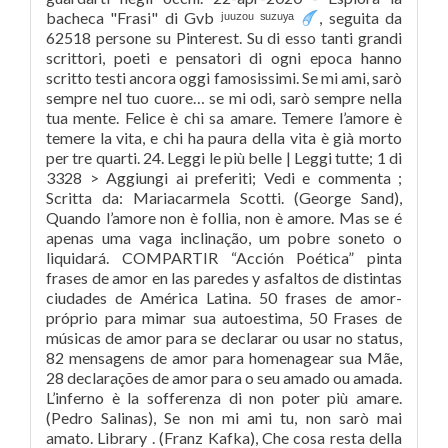
, seguita da
62518 persone su Pinterest. Su di esso tanti grandi
scrittori, poeti e pensatori di ogni epoca hanno
scritto testi ancora oggi famosissimi. Se mi ami, sarò
sempre nel tuo cuore… se mi odi, sarò sempre nella
tua mente. Felice è chi sa amare. Temere l’amore è
temere la vita, e chi ha paura della vita è già morto
per tre quarti. 24. Leggi le più belle | Leggi tutte; 1 di
3328 > Aggiungi ai preferiti; Vedi e commenta ;
Scritta da: Mariacarmela Scotti. (George Sand),
Quando l’amore non è follia, non è amore. Mas se é
apenas uma vaga inclinação, um pobre soneto o
liquidará. COMPARTIR “Acción Poética” pinta
frases de amor en las paredes y asfaltos de distintas
ciudades de América Latina. 50 frases de amor-
próprio para mimar sua autoestima, 50 Frases de
músicas de amor para se declarar ou usar no status,
82 mensagens de amor para homenagear sua Mãe,
28 declarações de amor para o seu amado ou amada.
L’inferno è la sofferenza di non poter più amare.
(Pedro Salinas), Se non mi ami tu, non sarò mai
amato. Library . (Franz Kafka), Che cosa resta della