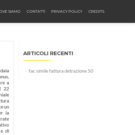
OVE SIAMO
CONTATTI
PRIVACY POLICY
CREDITS
ARTICOLI RECENTI
ldaia
fac simile fattura detrazione 50
onus,
tre a
PR 22
niale
ttura
te un
er la
trate
ativo
 e di