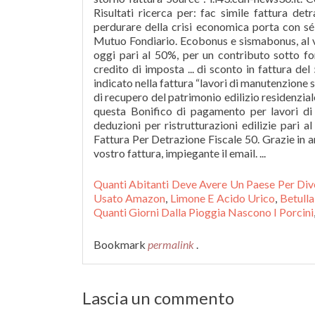
Risultati ricerca per: fac simile fattura d
perdurare della crisi economica porta con sé
Mutuo Fondiario. Ecobonus e sismabonus, al via
oggi pari al 50%, per un contributo sotto fo
credito di imposta ... di sconto in fattura del
indicato nella fattura “lavori di manutenzione s
di recupero del patrimonio edilizio residenzial
questa Bonifico di pagamento per lavori di r
deduzioni per ristrutturazioni edilizie pari 
Fattura Per Detrazione Fiscale 50. Grazie in a
vostro fattura, impiegante il email. ...
Quanti Abitanti Deve Avere Un Paese Per Div
Usato Amazon
,
Limone E Acido Urico
,
Betull
Quanti Giorni Dalla Pioggia Nascono I Porcini
Bookmark
permalink
.
Lascia un commento