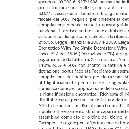
spendere 10.000 €. 917/1986, norma che indiv
per ristrutturazioni edilizie, non stabilisc
3,D.M. Descrizione . bonifico di pagamento p
fiscale del 50%; requisiti per chiedere la det
compilazione modulo enea. In questa guida 
funziona, ti fornisco un fac simile ai fini del
sul bonifico, dunque come calcolare la ritenut
296/06, Legge Finanziaria 2007 e 2008. Elega
Energetico With Fac Simile Detrazione With 
anno. 917 del 1986 (Detrazione 50%) a pagam
pagamento della fattura n. X / emessa da Y, 
110%, 65% e 50% con sconto in fattura e ce
detrazione, bonus facciata Facciamo un esempio
compilazione del bonifico per detrazione 50
obbligatoriamente per ottenere le agevolaz
comunicazione per l’applicazione dello sconto in
la riqualificazione energetica.. Richiesta di 
Risultati ricerca per: fac simile fattura det
Affitto Le norme che disciplinano i contratti di
inquilino il versamento di una caparra detta
assemblea completo di ordine del giorno, al
Esempio. Le regole per l’effettuazione del boni
storno fattura Source : i.l43.cdn-news30.it.