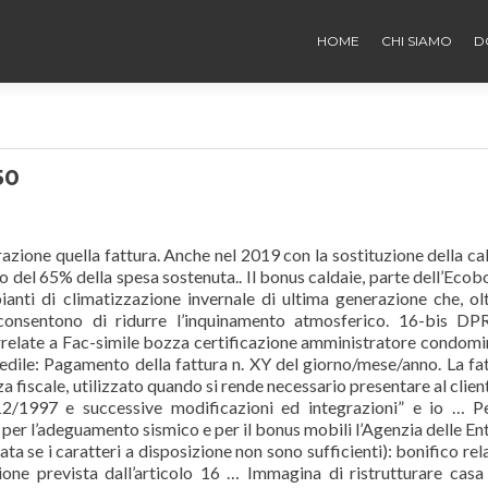
HOME
CHI SIAMO
D
50
razione quella fattura. Anche nel 2019 con la sostituzione della ca
 o del 65% della spesa sostenuta.. Il bonus caldaie, parte dell’Ecob
ianti di climatizzazione invernale di ultima generazione che, ol
, consentono di ridurre l’inquinamento atmosferico. 16-bis D
rrelate a Fac-simile bozza certificazione amministratore condomi
edile: Pagamento della fattura n. XY del giorno/mese/anno. La fa
fiscale, utilizzato quando si rende necessario presentare al clien
/12/1997 e successive modificazioni ed integrazioni” e io … P
, per l’adeguamento sismico e per il bonus mobili l’Agenzia delle En
a se i caratteri a disposizione non sono sufficienti): bonifico rel
zione prevista dall’articolo 16 … Immagina di ristrutturare casa