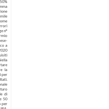
l 50%
comma
zione
imile
 come
rrori
ge n°
armio
mese-
ico a
 2020
isiti
Nella
rtare
re la
i per
tati.
onale
uturo
le di
ne 50
o per
TURA.