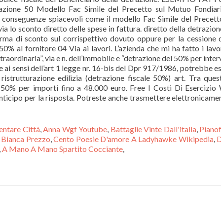
etrazione 50 Modello Fac Simile del Precetto sul Mutuo Fondia
 conseguenze spiacevoli come il modello Fac Simile del Precett
 lo sconto diretto delle spese in fattura. diretto della detrazion
rma di sconto sul corrispettivo dovuto oppure per la cessione 
 50% al fornitore 04 Via ai lavori. L’azienda che mi ha fatto i lavo
traordinaria”, via e n. dell’immobile e “detrazione del 50% per inter
e ai sensi dell’art 1 legge nr. 16-bis del Dpr 917/1986, potrebbe e
istrutturazione edilizia (detrazione fiscale 50%) art. Tra ques
al 50% per importi fino a 48.000 euro. Free I Costi Di Esercizio
nticipo per la risposta. Potreste anche trasmettere elettronicamen
entare Città
,
Anna Wgf Youtube
,
Battaglie Vinte Dall'italia
,
Piano
a Bianca Prezzo
,
Cento Poesie D'amore A Ladyhawke Wikipedia
,
,
A Mano A Mano Spartito Cocciante
,