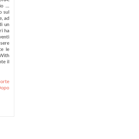
rio …
o sul
e, ad
di un
ri ha
venti
ssere
te le
 With
te il
forte
Dopo