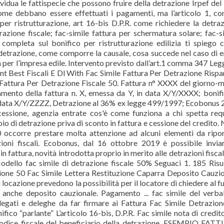
idua le fattispecie che possono fruire della detrazione Irpef de
e come debbano essere effettuati i pagamenti, ma l’articolo 1, 
er ristrutturazione, art 16-bis D.P.R. come richiedere la detra
razione fiscale; fac-simile fattura per schermatura solare; fac-s
completa sul bonifico per ristrutturazione edilizia ti spiego
la detrazione, come comporre la causale, cosa succede nel caso di e
a per l’impresa edile. Intervento previsto dall’art.1 comma 347 Leg
nt Best Fiscali E Dl With Fac Simile Fattura Per Detrazione Risp
Fattura Per Detrazione Fiscale 50. Fattura n° XXXX del giorno-
ento della fattura n. X, emessa da Y, in data X/Y/XXXX; bonif
in data X/Y/ZZZZ, Detrazione al 36% ex legge 499/1997; Ecobonus
ssione, agenzia entrate cos'è come funziona a chi spetta requ
 di detrazione priva di sconto in fattura e cessione del credito. 
 occorre prestare molta attenzione ad alcuni elementi da ripo
ioni fiscali. Ecobonus, dal 16 ottobre 2019 è possibile invia
 fattura, novità introdotta proprio in merito alle detrazioni fiscal
Modello fac simile di detrazione fiscale 50% Seguaci 1. 185 Risul
razione 50 Fac Simile Lettera Restituzione Caparra Deposito Cauzi
 locazione prevedono la possibilità per il locatore di chiedere al f
 anche deposito cauzionale. Pagamento ... fac simile del verba
legati e deleghe da far firmare ai Fattura Fac Simile Detrazio
fico “parlante” L’articolo 16-bis, D.P.R. Fac simile nota di credit
 Codice fiscale del beneficiario della detrazione. ESEMPIO FAT