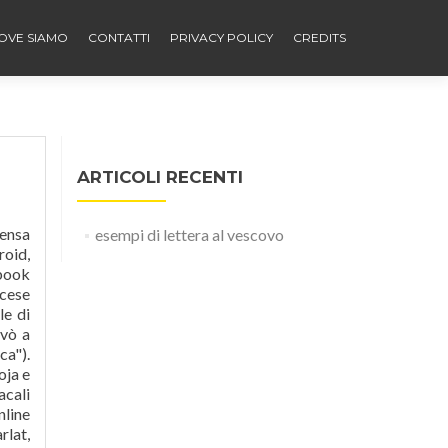
OVE SIAMO
CONTATTI
PRIVACY POLICY
CREDITS
ARTICOLI RECENTI
onfratello, don Adriano, al suo vescovo. Lettera a firma di Giuseppe Maria Palatucci noto vescovo cattolico italiano. Bishop (1780-1791 : Ricci); Ricci, Scipione de', 1741-1810. Ha svolto il proprio incarico con correttezza e precisione, presentandosi con puntualità al lavoro e offrendosi di collaborare anche per altre mansioni come la cura delle sale riunioni, la preparazione
esempi di lettera al vescovo