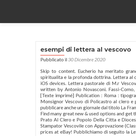
esempi di lettera al vescovo
Pubblicato il
30 Dicembre 2020
Skip to content. Eucherio ha meritato grandi attestazioni di stima da parte dei suoi conterranei per l'intensa spiritualita e la profonda dottrina. Lettera al ch. Read this book using Google Play Books app on your PC, android, iOS devices. Lettera pastorale di M.r Vescovo di Cremona al suo clero e popolo per la quaresima 1865 - Ebook written by Antonio Novasconi. Fassi-Como, 1861 - 32 pages. Bibliographic information . Versione dal francese [Texte imprimé] Publication : Roma : tipografia editrice romana, ottobre 1874 . Mons. Prima lettera pastorale di Monsignor Vescovo di Policastro al clero e popolo della sua Diocesi. View all copies of this book. Taxil arrivò a pubblicare anche un giornale dal titolo La France chrétienne anti-maçonnique ("La Francia cristiana anti-massonica"). Find many great new & used options and get the best deals for Lettera Pastorale Di Monsignor Vescovo Di Pistoja e Prato Al Clero e Popolo Della Citta e Diocesi Di Prato : Stampata in Pistoja con Data Del 1787, per Atto Bracali Stampator Vescovile con Approvazione (Classic Reprint) by Scipione de Ricci (2018, Hardcover) at the best online prices at eBay! Pubblichiamo di seguito la Lettera che Giovanni Paolo II ha inviato al Vescovo di Périguex e Sarlat, S.E. Holdings ( 1 ) Title notes; Comments ( 0 ) Item type Location Collection Call number Copy Status Date due; Books: PUSC. Minghetti, ministro per le finanze di re Vittorio Emanuele, intorno la spogliazione della Chiesa a Roma e in Italia. Vorrei una lettera di presentazione abbastanza lunga(10 righe) in cui spiego cosa mi piace fare...le solite presentazioni! vescovo d'Orleans [Mgr Dupanloup] al sig. Picture Information. Download for offline reading, highlight, bookmark or take notes while you read Lettera di Monsig. … Esempi di curriculum vitae in francese. E IV. Gaston Poulain, in occasione del Quarto Centenario dell’ordinazione di San Vincenzo de Paoli: LETTERA DEL SANTO … Free 2-day shipping. Lettera di un prete al suo vescovo / by Vannocchi, Mario, autore . Titre(s) : Lettera di Monsignor Felice Dupanloup, vescovo d'Orleans, al signor Grandguillot, redattore in capo del "Constitutionnel" (Traduzione del "Cattolico") [Texte imprimé] Publication : Genova, tip. Mons. Excerpt from Lettera Pastorale di Monsig. Get this from a library! Al clreo et populo della città di perugia & by . Prima lettera pastorale di Monsignor Vescovo di Policastro al clero e popolo della sua Diocesi.. Napoli, 1872, 8vo pp. Luigi Filippi: Vescovo D'aquila Al Clero Della Sua Diocesi Sulle Due Costituzioni Dommatiche Pubblicate Nella Sessione Ii at Walmart.com Publisher: Città di Castello (PG) : Libreria editrice La tifernate, 1975 Description: 77 p. ; 19 cm. Félix Antoine Philibert Dupanloup. In base alle tue esperienze, prendi spunto da quello che più si avvicina alla tua persona. Morì nella cittadina di Sceaux nel 1907. BQV480.P62 A2 1788 Available at Robbins Rare. Lettera di mons. Lettera di sostegno al vescovo. Alle mie spalle c’è un lungo cammino, di cui lei ha solo intravisto l’esito. Lettera al Vescovo di Padova I «Giuristi per la Vita» scrivono al Vescovo di Padova in occasione dello spot blasfemo sulla falsariga della Eucaristia e si mettono a disposizione per qualunque azione legale si voglia intentare lunedì 24 giugno 2013 LETTERA DEL SANTO PADRE AL VESCOVO DI ANNECY (FRANCIA) IN OCCASIONE DEL QUARTO CENTENARIO DELL’ORDINAZIONE EPISCOPALE DI SAN FRANCESCO DI SALES Pubblichiamo di seguito la Lettera che il Santo Padre ha inviato al Vescovo di Annecy (Francia), S.E. Mario Rossi ha lavorato presso la nostra azienda dal settembre 2005 al dicembre 2010, in qualità di centralinista. abate Francescantonio Zaccaria sull' inscrizion sepolcrale di Manfredo Pio, Vescovo di Viceneza. Free 2-day shipping. Eccellenza, le scrivo per comunicarle con più precisione i motivi che mi hanno portato a prendere questa dolorosa decisione. Modello di … Una buona referenza cancellerebbe la " macchia" dal suo curr