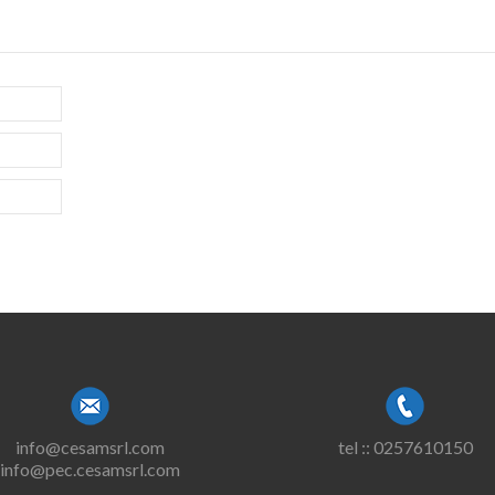
info@cesamsrl.com
tel :: 0257610150
info@pec.cesamsrl.com