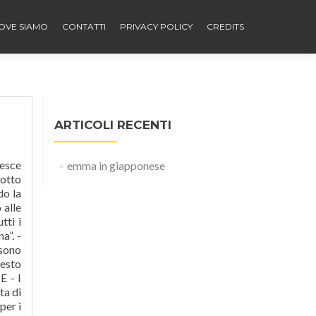
OVE SIAMO
CONTATTI
PRIVACY POLICY
CREDITS
ARTICOLI RECENTI
 esce
emma in giapponese
sotto
do la
 alle
tti i
a”. -
 sono
testo
E - I
ta di
per i