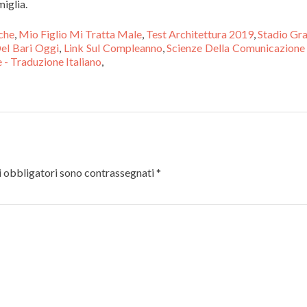
miglia.
che
,
Mio Figlio Mi Tratta Male
,
Test Architettura 2019
,
Stadio Gra
Del Bari Oggi
,
Link Sul Compleanno
,
Scienze Della Comunicazione
e - Traduzione Italiano
,
 obbligatori sono contrassegnati
*