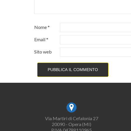
Nome
*
Email
*
Sito web
Via Martiri di Cefalonia 27
20090 - Opera (MI)
P.IVA 04788110965