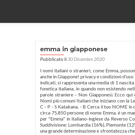
emma in giapponese
Pubblicato il
30 Dicembre 2020
I nomi italiani o stranieri, come Emma, posson
anche in Giappone! privacy e condizioni d'uso 
indicati, si rappresenta una media di 1 nascit
fonetica italiana, in quando non esistendo nel
parole straniere – Non Giapponesi. Ecco qui 
Nomi più comuni Italiani che iniziano con la Le
C - P - S Katakana. - B Cerca il tuo NOME in que
circa 75.850 persone di nome Emma. è un mang
per "Emma" in italiano-inglese da Reverso 
Suddivisione: Lombardia (16%), Piemonte (12%),
una grande determinazione e sfrontatezza che no