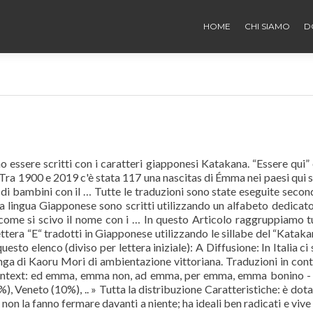
HOME
CHI SIAMO
D
o essere scritti con i caratteri giapponesi Katakana. “Essere qui”
Tra 1900 e 2019 c'è stata 117 una nascitas di Émma nei paesi qui 
a di bambini con il … Tutte le traduzioni sono state eseguite secon
la lingua Giapponese sono scritti utilizzando un alfabeto dedicato
come si scivo il nome con i … In questo Articolo raggruppiamo tu
ttera “E“ tradotti in Giapponese utilizzando le sillabe del “Katakan
sto elenco (diviso per lettera iniziale): A Diffusione: In Italia ci
a di Kaoru Mori di ambientazione vittoriana. Traduzioni in con
Context: ed emma, emma non, ad emma, per emma, emma bonino - 
 Veneto (10%), .. » Tutta la distribuzione Caratteristiche: è dota
n la fanno fermare davanti a niente; ha ideali ben radicati e vive 