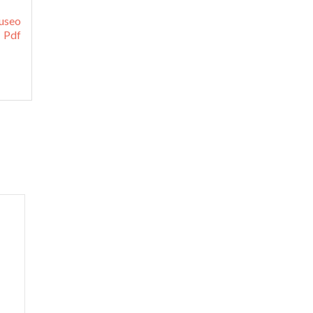
useo
 Pdf