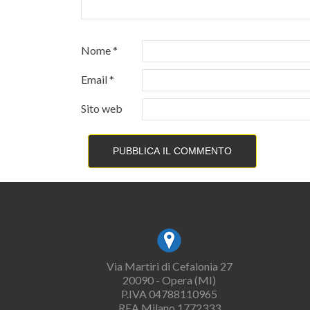
Nome
*
Email
*
Sito web
Via Martiri di Cefalonia 27
20090 - Opera (MI)
P.IVA 04788110965
REA Milano 1772333