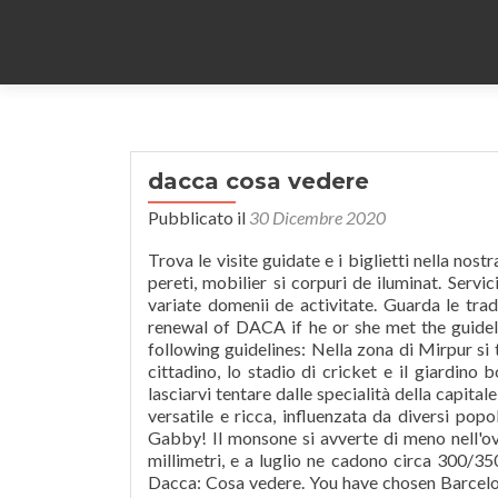
dacca cosa vedere
Pubblicato il
30 Dicembre 2020
Trova le visite guidate e i biglietti nella nostra sezione: Cosa vedere a Barcellona. DACCA - amenajare pardoseli si pereti, mobilier si corpuri de iluminat. Servicii integrate de amenajare si design interior, pentru spații din cele mai variate domenii de activitate. Guarda le traduzioni di ‘Dacca’ in Macedone. An individual may be considered for renewal of DACA if he or she met the guidelines for consideration of initial DACA (see above) and meets all the following guidelines: Nella zona di Mirpur si trova invece la zona industriale; di interesse turistico troviamo lo zoo cittadino, lo stadio di cricket e il giardino botanico. Vi consigliamo di provare i piatti tradizionali di Dacca e di lasciarvi tentare dalle specialità della capitale: la lunga storia del Bangladesh ha regalato ai suoi abitanti una cucina versatile e ricca, influenzata da diversi popoli. Definition of Dacca in the Fine Dictionary. Salve bella gente sono Gabby! Il monsone si avverte di meno nell'ovest, dove il quantitativo annuo delle piogge è intorno ai 1.500/1.600 millimetri, e a luglio ne cadono circa 300/350, come accade ad esempio a Pabna, Jessore e Rajshahi. Distretto di Dacca: Cosa vedere. You have chosen Barcelona as your dream destination. Hours before the Supreme Court heard oral arguments over whether the Trump administration could end a deferred deportation program for … Oggi il City Centre, con i suoi 170 metri, è l’edificio più alto della capitale. The … Fare un viaggio in Sicilia offre la possibilità di visitare splendide città e di ammirare paesaggi meravigliosi. North Dhaka, il distretto settentrionale della capitale del Bangladesh, ruota intorno all’elegante quartiere Gulshan-Banani, che ospita la zona diplomatica, oltre a numerosi hotel e ristoranti a cinque stelle. Verifica la pronuncia, i sinonimi e la grammatica. dacca. Scopri cosa vedere a Lucca in un weekend. Un excursus sulla cucina del Bangladesh meriterebbe un articolo a sé. Cosa vedere a Dacca: Dhaka foto piÃ¹ belle Alcune mete consigliate: Capitali e Citta: Parigi foto: Istanbul foto: Barcellona foto: Lisbona foto: Miami beach foto: Grecia: Spiagge creta: Mykonos grecia: Rodi foto: Spiagge kos: Santorini foto: Mare Tropici: Isla margarita: Varadero cuba: Santo domingo foto: Maldive foto: Barriera corallina Cum sua regione metropolitana et numero civium plus quam 12 milliones anno 2008 aestimato, ea est maxima Bangladesiae urbs. Siete assetati di scoperta? Dove si trova, i dintorni, ... prevalentemente musulmana e da allora dotata di una propria capitale a Dacca. To apply for DACA, immigrants must have come to the United States before 2007. Ecco le 5 idee particolari e cose da fare a Lucca, uno dei borghi più belli della Toscana. Visualizza gli esempi di utilizzo 'Dacca' nella grande raccolta italiano. Il Bangladesh è uno de i paesi più densamente popolati del mondo ed ha un elevato tasso di povertà. Mettetevi sulla rotta di Dacca e non ve ne pentirete! Attualmente la capitale del Bangladesh ci sono oltre 200 grattacieli che hanno modificato lo skyline della storica città. Secondo i viaggiatori di Tripadvisor, i migliori tour di un giorno da Dhaka City sono: Quali sono le attività con bambini più richieste a Dhaka City? American Heritage® Dictionary of the English Language, Fifth Edition. Per la ricchezza di corsi d’acqua è chiamata la Venezia d’Oriente e ancora oggi il trasporto fluviale è molto utilizzato per evitare il congestionato traffico cittadino e per raggiungere le vicine città. Dacca (cu noua ortografiere Dhaka; în limba bangali, ঢাকা) este capitala Republicii Populare Bangladesh, centrul administrativ, economic și cultural al acestui stat cunoscut cândva ca Pakistanul de Est. Viaggiatori. Cosa vedere. Cerca ristoranti, hotel, musei e altro ancora. Ogni anno centinaia di migliaia di persone si riversano nelle strade della capitale del Bangladesh per festeggiare insieme l’inizio del nuovo anno. Il 14 aprile ricorre il Pohela Boishakh, il capod