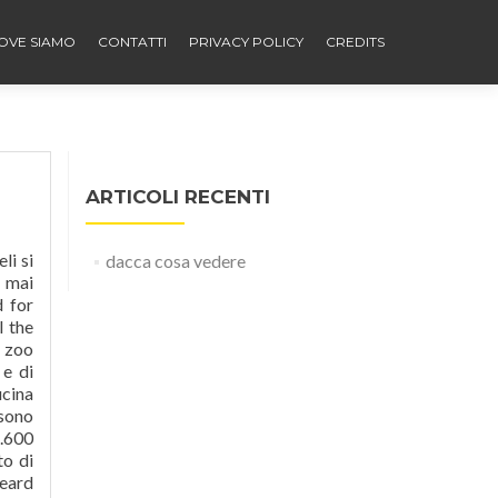
OVE SIAMO
CONTATTI
PRIVACY POLICY
CREDITS
ARTICOLI RECENTI
. Trova i tour più amati e le attività meglio recensite a Dacca nel 2021. Dacca synonyms, Dacca pronunciation, Dacca translation, English dictionary definition of Dacca. Scopri Dacca con Sygic Travel. American Heritage® Dictionary of the English Language, Fifth Edition. Omicon Group | 3.344 follower su LinkedIn. Da provare! La città divenne ricca e potente sotto la dinastia Mo
dacca cosa vedere