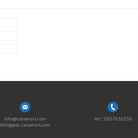
info@cesamsrl.com
tel :: 0257610150
info@pec.cesamsrl.com