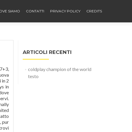
OVE SIAMO
CONTATTI
PRIVACY POLICY
CREDITS
ARTICOLI RECENTI
l. âChampion Of The Worldâ è contenuto in âEveryday Lifeâ, lâottavo e ultimo album della band capitanata da Chris Martin. I Coldplay hanno pubblicato il singolo âChampion Of The Worldâ, estratto dallâalbum âEveryday Lifeâ del 2019. Champion Of The World testo. Coldplayâs âChampion of the Worldâ is based on the singerâs determination to fulfill his
coldplay champion of the world
testo