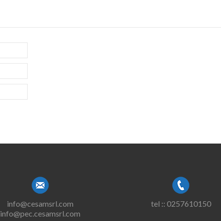
info@cesamsrl.com
tel :: 0257610150
info@pec.cesamsrl.com