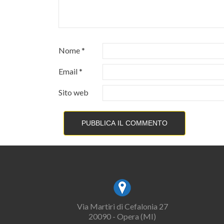
Nome
*
Email
*
Sito web
Via Martiri di Cefalonia 27
20090 - Opera (MI)