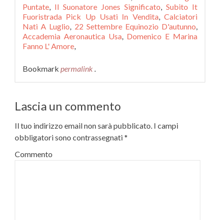
Puntate
,
Il Suonatore Jones Significato
,
Subito It
Fuoristrada Pick Up Usati In Vendita
,
Calciatori
Nati A Luglio
,
22 Settembre Equinozio D'autunno
,
Accademia Aeronautica Usa
,
Domenico E Marina
Fanno L' Amore
,
Bookmark
permalink
.
Lascia un commento
Il tuo indirizzo email non sarà pubblicato.
I campi
obbligatori sono contrassegnati
*
Commento