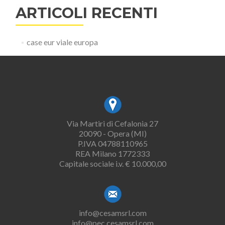
ARTICOLI RECENTI
case eur viale europa
Via Martiri di Cefalonia 27
20090 - Opera (MI)
P.IVA 04788110965
REA Milano 1772333
Capitale sociale i.v. € 10.000,00
info@cesamsrl.com
info@pec.cesamsrl.com