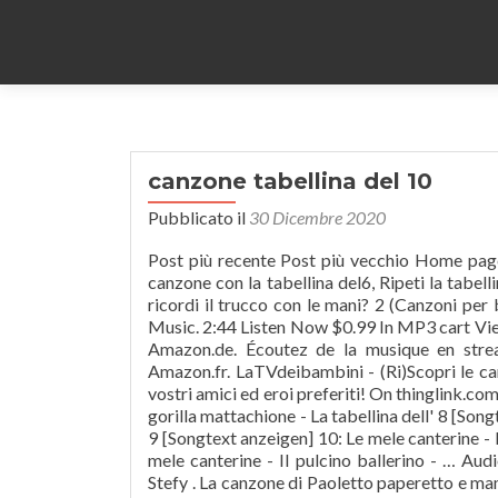
canzone tabellina del 10
Pubblicato il
30 Dicembre 2020
Post più recente Post più vecchio Home page. 12. 3:00 0:30. Ripetere ad alta voce la tabellina del 5 , Inventa una canzone con la tabellina del6, Ripeti la tabellina del 2 saltando su un piede, Sfida un adulto con la tabellina del 3, Ti ricordi il trucco con le mani? 2 (Canzoni per bambini per imparare le tabelline) von Le mele canterine bei Amazon Music. 2:44 Listen Now $0.99 In MP3 cart View MP3 Cart 16. Werbefrei streamen oder als CD und MP3 kaufen bei Amazon.de. Écoutez de la musique en streaming sans publicité ou achetez des CDs et MP3 maintenant sur Amazon.fr. LaTVdeibambini - (Ri)Scopri le canzoni per bambini più belle - Benvenuti sul canale dedicato a voi e ai vostri amici ed eroi preferiti! On thinglink.com, edit images, videos and 360 photos in one place. Le mele canterine - Il gorilla mattachione - La tabellina dell' 8 [Songtext anzeigen] 9: Le mele canterine - Il toro camomilla - La tabellina del 9 [Songtext anzeigen] 10: Le mele canterine - Il leone re della foresta - La tabellina del 10 [Songtext anzeigen] 11: Le mele canterine - Il pulcino ballerino - … Audio/Video mit Einblendungen. TABELLINA DELL' 8 (canzone) Maestra Stefy ️. La canzone di Paoletto paperetto e mamma papera. Découvrez La canzoncina di Isabella (La tabellina del tre) de Le mele canterine sur Amazon Music. Add text, web link, video & audio hotspots on top of your image and 360 content. Iscriviti al nostro canale per vedere sempre tutti i nostri nuovi video ! La canzone di Paoletto paperetto e mamma papera. 1:33 0:30. Entdecken Sie La canzoncina di Isabella (La tabellina del tre) von Le mele canterine bei Amazon Music. 01. 1:33 0:30. Start now. 1. 163. Start now. Save MP3 Free YouTube to MP3 Converter enables you to convert videos from YouTube, Facebook, Vimeo,…, Stream new movie releases and classic favorites or on your device. Il ballo del lupo Gedeone. 13. Écoutez de la musique en streaming sans publicité ou achetez des CDs et … Use the ThingLink mobile app to tag images on smartphones and tablets. - Facebook FanPage: Featured on Le tabelline canterine, vol. cioè moltiplicare la quantità 10 più voltela tabellina del 10Add TitleCONTARE MOLTE VOLTE 10, SIGNIFICA CONTARE LE DECINEED E' UNA COSA FACILISSIMA PERCHE' SAPETE GIA' FARLO!10 x 0 = 0 10 x 1 = 1010 x 2 = 2010 x 3 = 30 10 X 4 = 4010 x 5 = 5010 X 7 = 7010 x 6 = 6010 x 8 = 80 10 x 9 = 9010 X 10 = 100Infatti, questo schieramento non vi ricorda il nostro ARMADIO DEL 100 ?!RICORDATE? La canzoncina di Isabella/Versione strumentale. By using our site, you acknowledge that you have read and understand our Terms of Service and Cookie Policy. TABELLINA DEL … 12. 10. tris. - Facebook FanPage: L'hully gully di Calimero/Versione strumentale. TABELLINA DEL 10 (canzone) Maestra Stefy ️ . Easy editing on desktops, tablets, and smartphones. Start now. Baby Dance estate, Vol. scoppia le bolle. CANTIAMO LA TABELLINA DELL'1 - Il cha cha cha - Canzoni p... by MILENA LI GOTTI — 1442 CANTIAMO LA TABELLINA DELL'1 - Il cha cha cha - Canzoni p... by MILENA LI GOTTI — 1442 Bring your visual storytelling to the next level. 2:45 0:30. This site uses cookies to deliver our services. Download Free Music Songs and Download Mp3 Music For Free Free Music Downloader for you to Search, listen and download Mp3 Music song freely. TABELLINA DEL 7 (canzone) Maestra Stefy ️. Playlist. 3:00 0:30. 2:24 Listen Now $0.99 In MP3 cart View MP3 Cart 17. Discover (and save!) On thinglink.com, edit images, videos and 360 photos in one place. calci di rigore. palline e amiche del 10. gioca con spazio e tempo. memory. Add text, web link, video & audio hotspots on top of your image and 360 content. Écoutez de la musique en streaming sans publicité ou achetez des CDs et MP3 maintenant sur Amazon.fr. individua le forme geometriche. Così, l'apprendimento si può trasformare in un gioco, una sfida canora in famiglia o tra compagni di scuola. Écoutez Cantiamo in allegria le tabelline par I Monelli sur Deezer. Tabelline 