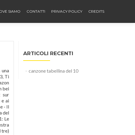
OVE SIAMO
CONTATTI
PRIVACY POLICY
CREDITS
ARTICOLI RECENTI
mele canterine bei Amazon Music. Lernen Sie die Übersetzung für 'tabellina' in LEOs Italienisch ⇔ Deutsch Wörterbuch. 2 (Canzoni per bambini per imparare le tabelline) More by Le mele canterine. ciao bambini sono la maestra martina, come state? disegna forme geometriche. Entdecken Sie Le tabelline canterine, vol. Coccodrillo rock - La tabellina del 3. Download and Play Offline
canzone tabellina del 10