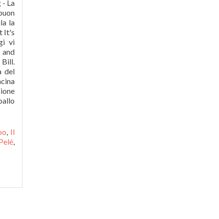
oo
,
Il
Pelé
,