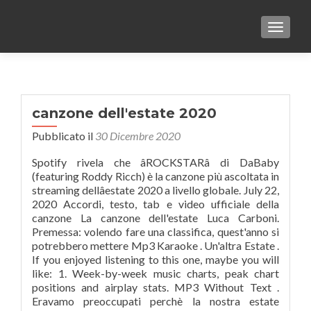
TOGGLE
canzone dell'estate 2020
Pubblicato il
30 Dicembre 2020
Spotify rivela che âROCKSTARâ di DaBaby
(featuring Roddy Ricch) è la canzone più ascoltata in
streaming dellâestate 2020 a livello globale. July 22,
2020 Accordi, testo, tab e video ufficiale della
canzone La canzone dell'estate Luca Carboni.
Premessa: volendo fare una classifica, quest'anno si
potrebbero mettere Mp3 Karaoke . Un'altra Estate .
If you enjoyed listening to this one, maybe you will
like: 1. Week-by-week music charts, peak chart
positions and airplay stats. MP3 Without Text .
Eravamo preoccupati perchè la nostra estate