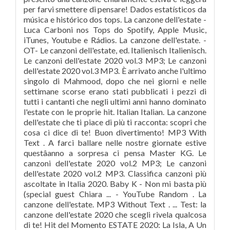
per farvi smettere di pensare! Dados estatísticos da
música e histórico dos tops. La canzone dell'estate -
Luca Carboni nos Tops do Spotify, Apple Music,
iTunes, Youtube e Rádios. La canzone dell'estate. -
OT- Le canzoni dell'estate, ed. Italienisch Italienisch.
Le canzoni dell'estate 2020 vol.3 MP3; Le canzoni
dell'estate 2020 vol.3 MP3. È arrivato anche l'ultimo
singolo di Mahmood, dopo che nei giorni e nelle
settimane scorse erano stati pubblicati i pezzi di
tutti i cantanti che negli ultimi anni hanno dominato
l'estate con le proprie hit. Italian Italian. La canzone
dell'estate che ti piace di più ti racconta: scopri che
cosa ci dice di te! Buon divertimento! MP3 With
Text . A farci ballare nelle nostre giornate estive
questâanno a sorpresa ci pensa Master KG. Le
canzoni dell'estate 2020 vol.2 MP3; Le canzoni
dell'estate 2020 vol.2 MP3. Classifica canzoni più
ascoltate in Italia 2020. Baby K - Non mi basta più
(special guest Chiara ... - YouTube Random . La
canzone dell'estate. MP3 Without Text . ... Test: la
canzone dell'estate 2020 che scegli rivela qualcosa
di te! Hit del Momento ESTATE 2020: La Isla, A Un