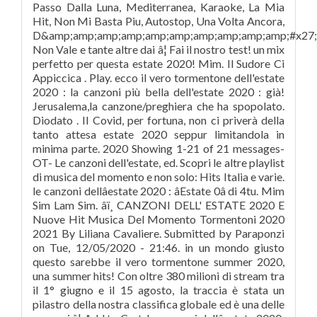
Passo Dalla Luna, Mediterranea, Karaoke, La Mia
Hit, Non Mi Basta Piu, Autostop, Una Volta Ancora,
D&amp;amp;amp;amp;amp;amp;amp;amp;amp;amp;#x27;
Non Vale e tante altre dai â¦ Fai il nostro test! un mix
perfetto per questa estate 2020! Mim. Il Sudore Ci
Appiccica . Play. ecco il vero tormentone dell'estate
2020 : la canzoni più bella dell'estate 2020 : già!
Jerusalema,la canzone/preghiera che ha spopolato.
Diodato . Il Covid, per fortuna, non ci priverà della
tanto attesa estate 2020 seppur limitandola in
minima parte. 2020 Showing 1-21 of 21 messages-
OT- Le canzoni dell'estate, ed. Scopri le altre playlist
di musica del momento e non solo: Hits Italia e varie.
le canzoni dellâestate 2020 : âEstate 0â di 4tu. Mim
Sim Lam Sim. âï¸ CANZONI DELL' ESTATE 2020 E
Nuove Hit Musica Del Momento Tormentoni 2020
2021 By Liliana Cavaliere. Submitted by Paraponzi
on Tue, 12/05/2020 - 21:46. in un mondo giusto
questo sarebbe il vero tormentone summer 2020,
una summer hits! Con oltre 380 milioni di stream tra
il 1° giugno e il 15 agosto, la traccia è stata un
pilastro della nostra classifica globale ed è una delle