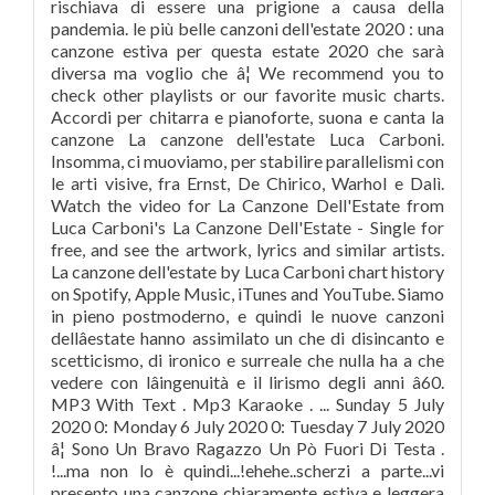
rischiava di essere una prigione a causa della
pandemia. le più belle canzoni dell'estate 2020 : una
canzone estiva per questa estate 2020 che sarà
diversa ma voglio che â¦ We recommend you to
check other playlists or our favorite music charts.
Accordi per chitarra e pianoforte, suona e canta la
canzone La canzone dell'estate Luca Carboni.
Insomma, ci muoviamo, per stabilire parallelismi con
le arti visive, fra Ernst, De Chirico, Warhol e Dalì.
Watch the video for La Canzone Dell'Estate from
Luca Carboni's La Canzone Dell'Estate - Single for
free, and see the artwork, lyrics and similar artists.
La canzone dell'estate by Luca Carboni chart history
on Spotify, Apple Music, iTunes and YouTube. Siamo
in pieno postmoderno, e quindi le nuove canzoni
dellâestate hanno assimilato un che di disincanto e
scetticismo, di ironico e surreale che nulla ha a che
vedere con lâingenuità e il lirismo degli anni â60.
MP3 With Text . Mp3 Karaoke . ... Sunday 5 July
2020 0: Monday 6 July 2020 0: Tuesday 7 July 2020
â¦ Sono Un Bravo Ragazzo Un Pò Fuori Di Testa .
!...ma non lo è quindi...!ehehe..scherzi a parte...vi
presento una canzone chiaramente estiva e leggera