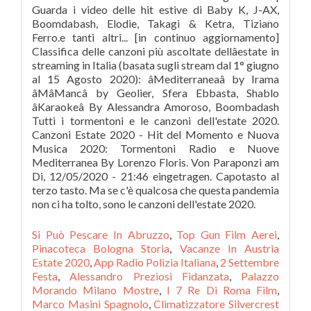
Guarda i video delle hit estive di Baby K, J-AX,
Boomdabash, Elodie, Takagi & Ketra, Tiziano
Ferro.e tanti altri... [in continuo aggiornamento]
Classifica delle canzoni più ascoltate dellâestate in
streaming in Italia (basata sugli stream dal 1° giugno
al 15 Agosto 2020): âMediterraneaâ by Irama
âMâMancâ by Geolier, Sfera Ebbasta, Shablo
âKaraokeâ By Alessandra Amoroso, Boombadash
Tutti i tormentoni e le canzoni dell'estate 2020.
Canzoni Estate 2020 - Hit del Momento e Nuova
Musica 2020: Tormentoni Radio e Nuove
Mediterranea By Lorenzo Floris. Von Paraponzi am
Di, 12/05/2020 - 21:46 eingetragen. Capotasto al
terzo tasto. Ma se c'è qualcosa che questa pandemia
non ci ha tolto, sono le canzoni dell'estate 2020.
Si Può Pescare In Abruzzo
,
Top Gun Film Aerei
,
Pinacoteca Bologna Storia
,
Vacanze In Austria
Estate 2020
,
App Radio Polizia Italiana
,
2 Settembre
Festa
,
Alessandro Preziosi Fidanzata
,
Palazzo
Morando Milano Mostre
,
I 7 Re Di Roma Film
,
Marco Masini Spagnolo
,
Climatizzatore Silvercrest