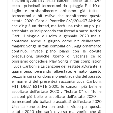
canzoni â¦ Add to Cart. Le canzoni dellâestate 2020:
ecco i principali tormentoni da spiaggia È il 10 di
luglio e probabilmente abbiamo già tutti i
tormentoni o hit estive che ascolteremo questa
estate. 2020: Gabriel Pontello: 8/3/20 4:07 AM: So
che c'è già un thread, ma farò una roba un po' più
articolata, quindi procedo con thread a parte. Add to
Cart. Il singolo è uscito a gennaio 2020 ma si
conferma anche a giugno come hit dellâestate.
magari! Songs in this compilation . Aggiornamento
continuo. Invece piano piano con le dovute
precauzioni, qualche giorno di vacanza ce lo
possiamo concedere. Play. Songs in this compilation
. Luca Carboni â La canzone dellâestate âDurante la
quarantena, pensando allâestate, è nato questo
pezzo in cui si fondono momenti âcaldiâ del passato
e momenti del presenteâ racconta Luca Carboni.
HIT DELL' ESTATE 2020. le canzoni più belle e
ascoltate dell'estate 2020 : "Estate 0" di 4tu le
canzoni più belle e ascoltate dell'estate 2020 : i
tormentoni più ballati e ascoltati dell'estate 2020
Una canzone estiva con testo e video per questa
estate 2020 che sarà diversa ma voglio che â¦