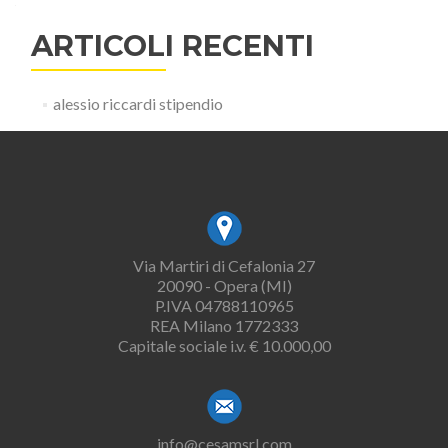
ARTICOLI RECENTI
alessio riccardi stipendio
Via Martiri di Cefalonia 27
20090 - Opera (MI)
P.IVA 04788110965
REA Milano 1772333
Capitale sociale i.v. € 10.000,00
info@cesamsrl.com