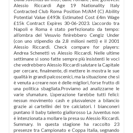
Alessio Riccardi Age 19 Nationality Italy
Contracted Club Roma Position M/AM (C) Ability
Potential Value £493k Estimated Cost £4m Wage
£15k Contract Expires 30-06-2023. L’accordo tra
Napoli e Roma è stato perfezionato da tempo:
all’ombra del Vesuvio finirebbero Cengiz Under
(con uno stipendio da 2.8 milioni netti) e il 2001
Alessio Riccardi. Check compare for players:
Andrea Schenetti vs Alessio Riccardi. Nelle ultime
settimane si sono fatte sempre più insistenti le voci
che vedrebbero Alessio Riccardi salutare la Capitale
per cercare, finalmente, di mettere in mostra le sue
qualità in grandi palcoscenici, ma la situazione che si
è venuta a creare non è delle migliori, forse frutto di
una politica sbagliata.Proviamo ad analizzarne le
varie sfumature. L’operazione farebbe tutti felici:
nessun movimento cash e plusvalenze a bilancio
grazie ai cartellini dei tre calciatori. I bianconeri
puntano il baby talento giallorosso La Juventus non
è intenzionata a mollare la presa su Alessio Riccardi.
Summary. In questa stagione ha raccolto 23
presenze tra Campionato e Coppa Italia, segnando