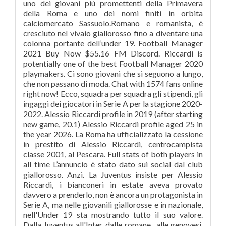
uno dei giovani più promettenti della Primavera
della Roma e uno dei nomi finiti in orbita
calciomercato Sassuolo.Romano e romanista, è
cresciuto nel vivaio giallorosso fino a diventare una
colonna portante dell’under 19. Football Manager
2021 Buy Now $55.16 FM Discord. Riccardi is
potentially one of the best Football Manager 2020
playmakers. Ci sono giovani che si seguono a lungo,
che non passano di moda. Chat with 1574 fans online
right now! Ecco, squadra per squadra gli stipendi, gli
ingaggi dei giocatori in Serie A per la stagione 2020-
2022. Alessio Riccardi profile in 2019 (after starting
new game, 20.1) Alessio Riccardi profile aged 25 in
the year 2026. La Roma ha ufficializzato la cessione
in prestito di Alessio Riccardi, centrocampista
classe 2001, al Pescara. Full stats of both players in
all time L’annuncio è stato dato sui social dal club
giallorosso. Anzi. La Juventus insiste per Alessio
Riccardi, i bianconeri in estate aveva provato
davvero a prenderlo, non è ancora un protagonista in
Serie A, ma nelle giovanili giallorosse e in nazionale,
nell'Under 19 sta mostrando tutto il suo valore.
Dalla Juventus all'Inter, dalle romane , alle genovesi.