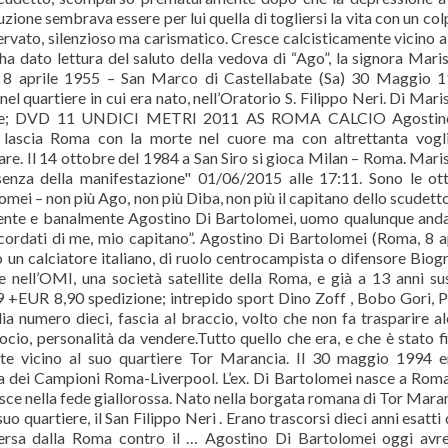
luzione sembrava essere per lui quella di togliersi la vita con un col
rvato, silenzioso ma carismatico. Cresce calcisticamente vicino a
ha dato lettura del saluto della vedova di “Ago”, la signora Mari
 8 aprile 1955 – San Marco di Castellabate (Sa) 30 Maggio 1
quartiere in cui era nato, nell’Oratorio S. Filippo Neri. Di Mari
ione; DVD 11 UNDICI METRI 2011 AS ROMA CALCIO Agostin
scia Roma con la morte nel cuore ma con altrettanta vogli
dare. Il 14 ottobre del 1984 a San Siro si gioca Milan – Roma. Mari
senza della manifestazione" 01/06/2015 alle 17:11. Sono le ot
i – non più Ago, non più Diba, non più il capitano dello scudetto
mente e banalmente Agostino Di Bartolomei, uomo qualunque and
Ricordati di me, mio capitano”. Agostino Di Bartolomei (Roma, 8 a
un calciatore italiano, di ruolo centrocampista o difensore Biogr
 nell’OMI, una società satellite della Roma, e già a 13 anni su
99 +EUR 8,90 spedizione; intrepido sport Dino Zoff , Bobo Gori, 
a numero dieci, fascia al braccio, volto che non fa trasparire a
ocio, personalità da vendere.Tutto quello che era, e che è stato f
te vicino al suo quartiere Tor Marancia. Il 30 maggio 1994 
ppa dei Campioni Roma-Liverpool. L’ex. Di Bartolomei nasce a Roma
esce nella fede giallorossa. Nato nella borgata romana di Tor Maran
suo quartiere, il San Filippo Neri . Erano trascorsi dieci anni esatti 
ersa dalla Roma contro il … Agostino Di Bartolomei oggi avr