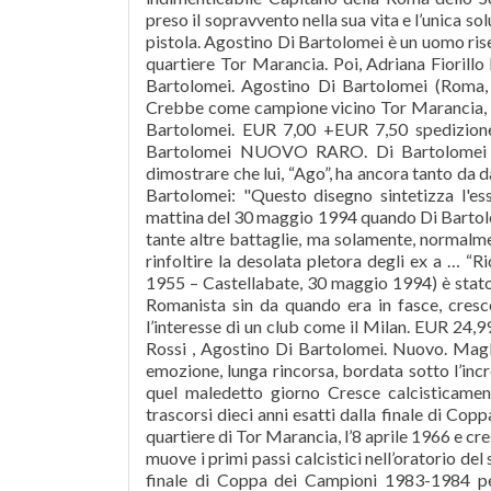
preso il sopravvento nella sua vita e l’unica so
pistola. Agostino Di Bartolomei è un uomo rise
quartiere Tor Marancia. Poi, Adriana Fiorillo 
Bartolomei. Agostino Di Bartolomei (Roma,
Crebbe come campione vicino Tor Marancia, nel 
Bartolomei. EUR 7,00 +EUR 7,50 spediz
Bartolomei NUOVO RARO. Di Bartolomei la
dimostrare che lui, “Ago”, ha ancora tanto da 
Bartolomei: "Questo disegno sintetizza l'es
mattina del 30 maggio 1994 quando Di Bartolome
tante altre battaglie, ma solamente, normal
rinfoltire la desolata pletora degli ex a … “
1955 – Castellabate, 30 maggio 1994) è stato 
Romanista sin da quando era in fasce, cresce
l’interesse di un club come il Milan. EUR 24,
Rossi , Agostino Di Bartolomei. Nuovo. Magli
emozione, lunga rincorsa, bordata sotto l’incr
quel maledetto giorno Cresce calcisticamen
trascorsi dieci anni esatti dalla finale di Co
quartiere di Tor Marancia, l’8 aprile 1966 e cr
muove i primi passi calcistici nell’oratorio del 
finale di Coppa dei Campioni 1983-1984 p