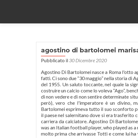
agostino di bartolomei maris
Pubblicato il
30 Dicembre 2020
Agostino Di Bartolomei nasce a Roma l'otto apr
fatti. Ci sono due “30 maggio” nella storia di
del 1955. Un saluto toccante, nel quale la sig
costruire un calcio come lo voleva “Ago”, bench
di non vedere e di non sentire determinate situa
però), vero che l'imperatore è un divino, ma
Bartolomei esprimeva tutto il suo sconforto pe
il paese nel salernitano dove si era trasferito 
carriera da calciatore. Agostino Di Bartolom
was an Italian football player, who played as 
molto prima che arrivasse Totti e come lui ha 