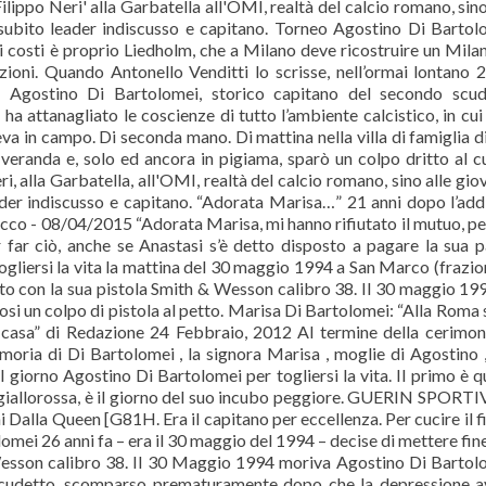
lippo Neri' alla Garbatella all'OMI, realtà del calcio romano, sino
subito leader indiscusso e capitano. Torneo Agostino Di Bartol
i i costi è proprio Liedholm, che a Milano deve ricostruire un Mila
azioni. Quando Antonello Venditti lo scrisse, nell’ormai lontano 
i Agostino Di Bartolomei, storico capitano del secondo scud
o ha attanagliato le coscienze di tutto l’ambiente calcistico, in cu
va in campo. Di seconda mano. Di mattina nella villa di famiglia d
veranda e, solo ed ancora in pigiama, sparò un colpo dritto al c
i, alla Garbatella, all'OMI, realtà del calcio romano, sino alle giov
er indiscusso e capitano. “Adorata Marisa…” 21 anni dopo l’add
cco - 08/04/2015 “Adorata Marisa, mi hanno rifiutato il mutuo, p
 far ciò, anche se Anastasi s’è detto disposto a pagare la sua p
gliersi la vita la mattina del 30 maggio 1994 a San Marco (frazio
to con la sua pistola Smith & Wesson calibro 38. Il 30 maggio 199
dosi un colpo di pistola al petto. Marisa Di Bartolomei: “Alla Roma
a casa” di Redazione 24 Febbraio, 2012 Al termine della cerimon
moria di Di Bartolomei , la signora Marisa , moglie di Agostino ,
el giorno Agostino Di Bartolomei per togliersi la vita. Il primo è q
de giallorossa, è il giorno del suo incubo peggiore. GUERIN SPORT
alla Queen [G81H. Era il capitano per eccellenza. Per cucire il fi
ei 26 anni fa – era il 30 maggio del 1994 – decise di mettere fine
Wesson calibro 38. Il 30 Maggio 1994 moriva Agostino Di Bartol
Scudetto, scomparso prematuramente dopo che la depressione 