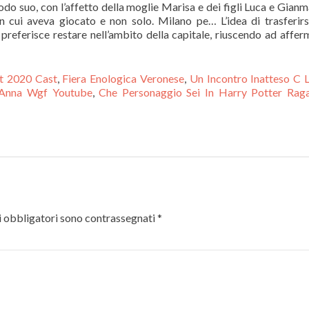
do suo, con l’affetto della moglie Marisa e dei figli Luca e Gian
in cui aveva giocato e non solo. Milano pe… L’idea di trasferirs
referisce restare nell’ambito della capitale, riuscendo ad affer
nt 2020 Cast
,
Fiera Enologica Veronese
,
Un Incontro Inatteso C 
Anna Wgf Youtube
,
Che Personaggio Sei In Harry Potter Rag
 obbligatori sono contrassegnati
*