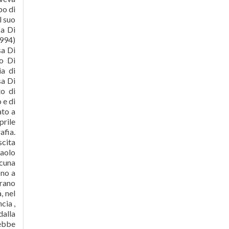
po di
l suo
sa Di
994)
sa Di
o Di
a di
sa Di
to di
 e di
ato a
prile
afia.
scita
Paolo
lcuna
ino a
erano
, nel
cia ,
dalla
ebbe