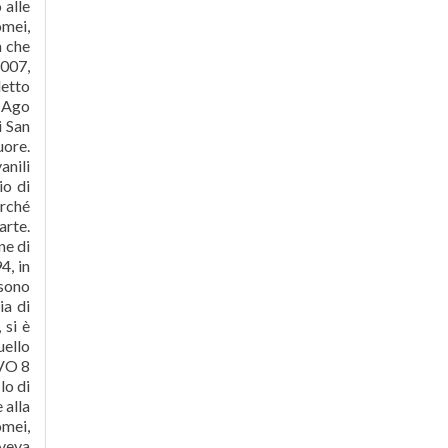
 alle
omei,
n che
2007,
etto
i Ago
i San
uore.
anili
io di
erché
arte.
ne di
4, in
 sono
ia di
 si è
uello
IVO 8
lo di
 alla
omei,
aveva