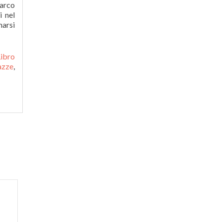
marco
i nel
marsi
Libro
azze
,