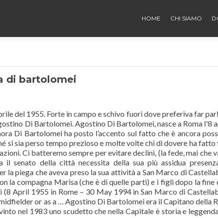
HOME
CHI SIAMO
D
a di bartolomei
ile del 1955. Forte in campo e schivo fuori dove preferiva far parl
 Agostino Di Bartolomei. Agostino Di Bartolomei, nasce a Roma l'8 a
nora Di Bartolomei ha posto l’accento sul fatto che è ancora poss
é si sia perso tempo prezioso e molte volte chi di dovere ha fatto 
zioni. Ci batteremo sempre per evitare declini, (la fede, mai che va
 il senato della città necessita della sua più assidua presenz
r la piega che aveva preso la sua attività a San Marco di Castella
con la compagna Marisa (che è di quelle parti) e i figli dopo la fine 
ei (8 April 1955 in Rome – 30 May 1994 in San Marco di Castella
a midfielder or as a … Agostino Di Bartolomei era il Capitano della
vinto nel 1983 uno scudetto che nella Capitale è storia e leggend