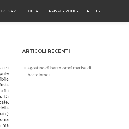
OVE SIAMO
CONTATTI
PRIVACY POLICY
CREDITS
ARTICOLI RECENTI
are i
agostino di bartolomei marisa di
prile
bartolomei
ibile
finta
cilli
a. Di
bate,
della
bate)
 Roma
a, ma