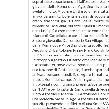
soprattutto appartenenza. Dall'oratorio 'San Fi
giovanili della Roma dove Agostino diventa 
svelato il logo. A volere Di Bartolomei a tutt
arriva da anni turbolenti e scarsi di soddisf
erano trascorsi già 13 anni dalla morte d
romanista.Tanti anni, durante i quali il rimors
non riuscì più a esprimere se stesso come face
Marco di Castellabate caricò l’arma, andò in 
Settore giovanile; Dall'oratorio San Filippo Ner
della Roma dove Agostino diventa subito lead
Agostino Di Bartolomei Primo Piano Gol di Ta
la BNL non vuole rilasciare un benestare per
Purtroppo Agostino Di Bartolomei decise di to
Castellabate), dove viveva, sparandosi nel pet
una frazione di Castellabate, si uccise sparan
arrivate persone sensibili, e Ago è tornato 
intitolazione del campo A di Trigoria alla me
intrattenuta con i cronisti presenti. Scelse qu
del 1984 e per la città di Roma, quella di fe
1979 Agostino e Marisa Di Bartolomei Cabrini D
una memoria basta un Ago. Agostino Di Bartolom
sua vita premendo il grilletto di una Smith&
indimenticabile Capitano della Roma dello 