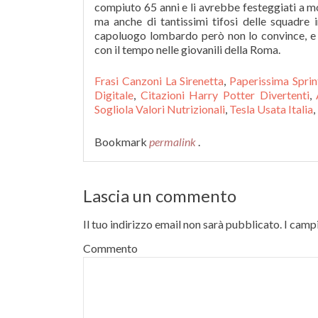
compiuto 65 anni e li avrebbe festeggiati a mo
ma anche di tantissimi tifosi delle squadre 
capoluogo lombardo però non lo convince, e p
con il tempo nelle giovanili della Roma.
Frasi Canzoni La Sirenetta
,
Paperissima Spri
Digitale
,
Citazioni Harry Potter Divertenti
,
Sogliola Valori Nutrizionali
,
Tesla Usata Italia
,
Bookmark
permalink
.
Lascia un commento
Il tuo indirizzo email non sarà pubblicato.
I campi
Commento