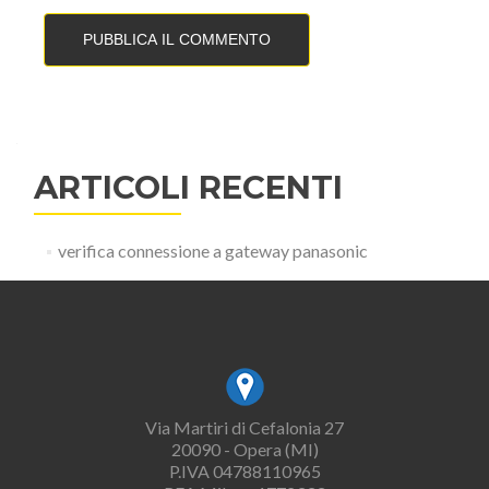
ARTICOLI RECENTI
verifica connessione a gateway panasonic
Via Martiri di Cefalonia 27
20090 - Opera (MI)
P.IVA 04788110965